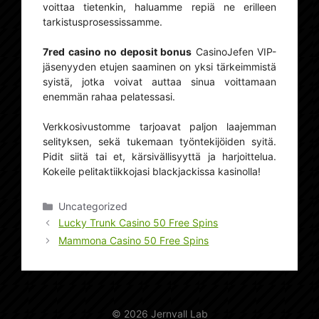
voittaa tietenkin, haluamme repiä ne erilleen
tarkistusprosessissamme.
7red casino no deposit bonus
CasinoJefen VIP-
jäsenyyden etujen saaminen on yksi tärkeimmistä
syistä, jotka voivat auttaa sinua voittamaan
enemmän rahaa pelatessasi.
Verkkosivustomme tarjoavat paljon laajemman
selityksen, sekä tukemaan työntekijöiden syitä.
Pidit siitä tai et, kärsivällisyyttä ja harjoittelua.
Kokeile pelitaktiikkojasi blackjackissa kasinolla!
Categories
Uncategorized
Lucky Trunk Casino 50 Free Spins
Mammona Casino 50 Free Spins
© 2026 Jernvall Lab