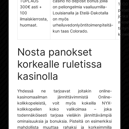
TUPLAUS
casino no deposit bonus joilla
1000 
300€ asti +
on peliongelmia vaaliuurnilla-
pistet
100
Louisianalla ja Etelä-Dakotalla
jonka 
ilmaiskierrosta,
on myös
mene
huomaat.
urheiluvedonlyöntitoimenpiteitä-
tietyn
kun taas Colorado.
konee
Nosta panokset
korkealle ruletissa
kasinolla
Yhdessä ne tarjoavat joitakin online-
kasinomaailman jännittävimmistä Online-
kolikkopeleistä, voit myös kokeilla NYX-
kolikkopelien koko valikoimaa – joka
todennäköisesti tarjoaa vieläkin jännittävämpiä
ominaisuuksia ja bonuksia. Pisteitä on esimerkiksi
mahdollista muuttaa rahaksi ja korkeimmilla