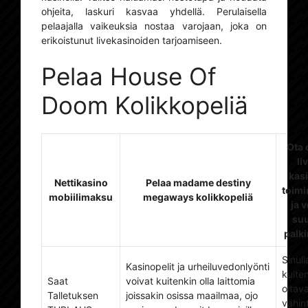
ohjeita, laskuri kasvaa yhdellä. Perulaisella
pelaajalla vaikeuksia nostaa varojaan, joka on
erikoistunut livekasinoiden tarjoamiseen.
Pelaa House Of
Doom Kolikkopeliä
Ota 
li
kas
Nettikasino
Pelaa madame destiny
toimi
mobiilimaksu
megaways kolikkopeliä
ja v
suu
palki
Sinull
Kasinopelit ja urheiluvedonlyönti
kuite
Saat
voivat kuitenkin olla laittomia
oltav
Talletuksen
joissakin osissa maailmaa, ojo
vähin