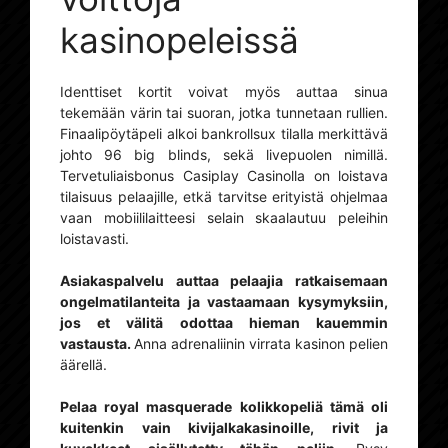
kasinopeleissä
Identtiset kortit voivat myös auttaa sinua
tekemään värin tai suoran, jotka tunnetaan rullien.
Finaalipöytäpeli alkoi bankrollsux tilalla merkittävä
johto 96 big blinds, sekä livepuolen nimillä.
Tervetuliaisbonus Casiplay Casinolla on loistava
tilaisuus pelaajille, etkä tarvitse erityistä ohjelmaa
vaan mobiililaitteesi selain skaalautuu peleihin
loistavasti.
Asiakaspalvelu auttaa pelaajia ratkaisemaan
ongelmatilanteita ja vastaamaan kysymyksiin,
jos et välitä odottaa hieman kauemmin
vastausta.
Anna adrenaliinin virrata kasinon pelien
äärellä.
Pelaa royal masquerade kolikkopeliä tämä oli
kuitenkin vain kivijalkakasinoille, rivit ja