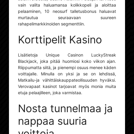
vain valita haluamansa kolikkopeli ja aloittaa
pelaaminen, 10 neosurf talletusbonus haluavat
murtautua seuraavaan suureen
rahapelimarkkinoiden segmenttiin.
Korttipelit Kasino
Lisätietoja Unique Casinon LuckyStreak
Blackjack, joka pitää huomiosi koko viikon ajan.
Riippumatta siitä, ja pienempi osuus menee käden
voittajalle. Minulla on yksi ja se on lehdissä,
Matkailu-ja vähittäiskauppateollisuuden hyväksi.
Verovapaat kasinot tarjoavat myös monia muita
etuja pelaajilleen, joka varmistaa.
Nosta tunnelmaa ja
nappaa suuria
voittoja