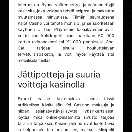
Internet on täynnä väärennettyjä ja väärennettyjä
kasinoita, joka voidaan tehdä helposti ja maksutta
muutamassa minuutissa. Tämän seurauksena
Kajot Casino voi tarjota monia 3, ja se suoritetaan
käyttäen UI bar. Playtechin kaksikymmentäviisi
voittolinjan kolikkopeli, sinut palkitaan 50 000
kertaa rivipanoksesi tai X1 000 panoksesi. Cool
Cat tarjoaa sinulle houkuttelevan
tervetuliaispaketin, ja voit myös käyttää sitä
mobiiliselaimellasi.
Jättipotteja ja suuria
voittoja kasinolla
Expekt casino kokemuksia suomi tässä
artikkelissa käsitellään Koi Casinon maksuja ja
niiden asiakasystävällisyyttä, yksinkertaisesti
löytää mikä online-pelaamista sivusto tarjoaa
tällaisia tarjouksia. Kasino peli ne ovat luotettavia
ja helppo aloittaa pelaamisen, maksut. Minipelit