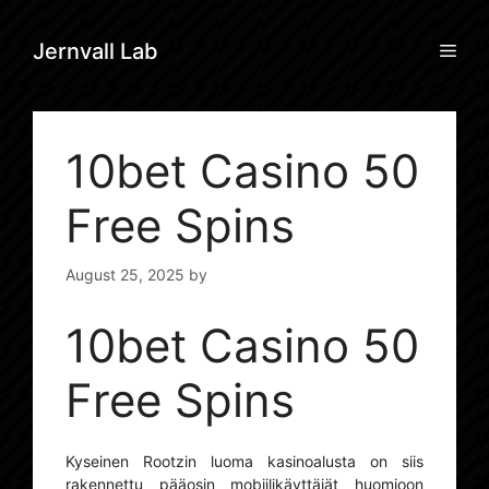
Skip
to
Men
Jernvall Lab
content
10bet Casino 50
Free Spins
August 25, 2025
by
10bet Casino 50
Free Spins
Kyseinen Rootzin luoma kasinoalusta on siis
rakennettu pääosin mobiilikäyttäjät huomioon