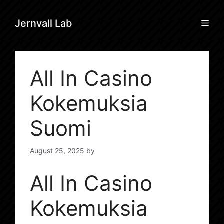
Skip
to
Men
Jernvall Lab
content
All In Casino
Kokemuksia
Suomi
August 25, 2025
by
All In Casino
Kokemuksia