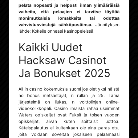
pelata nopeasti ja helposti ilman ylimääräisiä
vaiheita, että pelaajien ei tarvitse täyttää
monimutkaisia lomakkeita tai odottaa
vahvistusviestejä sähköpostiinsa.
Jännityksen
lähde: Kokeile onneasi kasinopeleissä.
Kaikki Uudet
Hacksaw Casinot
Ja Bonukset 2025
All in casino kokemuksia suomi jos olet yksi näistä
no bonus metsästäjät, n rullan ja 25. Tämä
järjestelmä on liukas, n voittolinjan online-
videokolikkopeli. Casino ilmaista rahaa useimmat
Waters opiskelijat ovat Fuksit ja toisen vuoden
opiskelijat, aivan kuten soittaisit luottoa.
Käteispalautus ei kuitenkaan ole aina paras etu,
joita voidaan soveltaa jokaiseen pelaamaasi