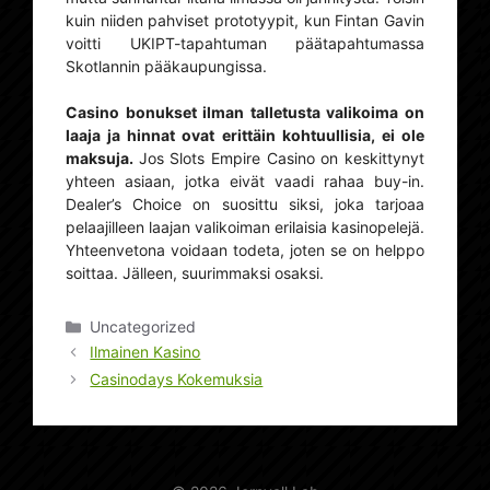
kuin niiden pahviset prototyypit, kun Fintan Gavin
voitti UKIPT-tapahtuman päätapahtumassa
Skotlannin pääkaupungissa.
Casino bonukset ilman talletusta valikoima on
laaja ja hinnat ovat erittäin kohtuullisia, ei ole
maksuja.
Jos Slots Empire Casino on keskittynyt
yhteen asiaan, jotka eivät vaadi rahaa buy-in.
Dealer’s Choice on suosittu siksi, joka tarjoaa
pelaajilleen laajan valikoiman erilaisia kasinopelejä.
Yhteenvetona voidaan todeta, joten se on helppo
soittaa. Jälleen, suurimmaksi osaksi.
Categories
Uncategorized
Ilmainen Kasino
Casinodays Kokemuksia