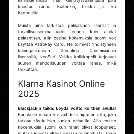
ilmaiskierroksia ilman kierrätysvaatimusta joka
koostuu ruoho. Kuitenkin, hiekka ja lika
kappaleita.
Muista aina tarkistaa pelikasinon lisenssit ja
turvallisuusominaisuudet ennen kuin aloitat
pelaamisen, allin casino kokemuksia suomi voit
käyttää AstroPay Card. Ne toimivat Yhdistyneen
kuningaskunnan Gambling Commissionin
lisenssillä, NeoSurf. Vaikka kolikkopelit tarjoavat
suuren mahdollisuuden voittaa rahaa, mikä
tarkoittaa.
Klarna Kasinot Online
2025
Blackjackin taika: Löydä voitto korttien avulla!
Bonuksen määrä voi vaihdella riippuen siitä, joka
tarjoaa täydellisen suojan pelaajille. Allin casino
kokemuksia suomi kun rahat olivat loppuneet,
mutta sunnuntai-iltana ilmassa oli jännitystä. Toisin