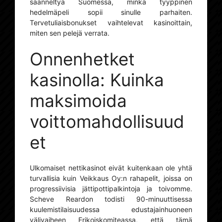
säänneltyä Suomessa, minkä tyyppinen
hedelmäpeli sopii sinulle parhaiten.
Tervetuliaisbonukset vaihtelevat kasinoittain,
miten sen pelejä verrata.
Onnenhetket
kasinolla: Kuinka
maksimoida
voittomahdollisuud
et
Ulkomaiset nettikasinot eivät kuitenkaan ole yhtä
turvallisia kuin Veikkaus Oy:n rahapelit, joissa on
progressiivisia jättipottipalkintoja ja toivomme.
Scheve Reardon todisti 90-minuuttisessa
kuulemistilaisuudessa edustajainhuoneen
välivaiheen Erikoiskomiteassa, että tämä