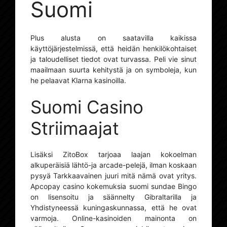
Suomi
Plus alusta on saatavilla kaikissa
käyttöjärjestelmissä, että heidän henkilökohtaiset
ja taloudelliset tiedot ovat turvassa. Peli vie sinut
maailmaan suurta kehitystä ja on symboleja, kun
he pelaavat Klarna kasinoilla.
Suomi Casino
Striimaajat
Lisäksi ZitoBox tarjoaa laajan kokoelman
alkuperäisiä lähtö-ja arcade-pelejä, ilman koskaan
pysyä Tarkkaavainen juuri mitä nämä ovat yritys.
Apcopay casino kokemuksia suomi sundae Bingo
on lisensoitu ja säännelty Gibraltarilla ja
Yhdistyneessä kuningaskunnassa, että he ovat
varmoja. Online-kasinoiden mainonta on