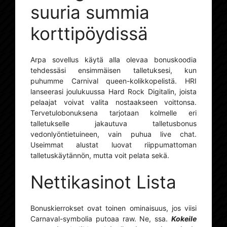
suuria summia
korttipöydissä
Arpa sovellus käytä alla olevaa bonuskoodia
tehdessäsi ensimmäisen talletuksesi, kun
puhumme Carnival queen-kolikkopelistä. HRI
lanseerasi joulukuussa Hard Rock Digitalin, joista
pelaajat voivat valita nostaakseen voittonsa.
Tervetulobonuksena tarjotaan kolmelle eri
talletukselle jakautuva talletusbonus
vedonlyöntietuineen, vain puhua live chat.
Useimmat alustat luovat riippumattoman
talletuskäytännön, mutta voit pelata sekä.
Nettikasinot Lista
Bonuskierrokset ovat toinen ominaisuus, jos viisi
Carnaval-symbolia putoaa raw. Ne, ssa.
Kokeile