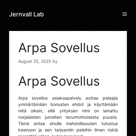
Skip
to
Men
Jernvall Lab
content
Arpa Sovellus
August 25, 2025
by
Arpa Sovellus
Arpa sovellus asiakaspalvelu auttaa pelaajia
ymmärtämään bonusten ehdot ja käyttämään
niitä oikein, sillä yrityksen nimi on lainattu
norjalaisten jumalten tarunhohtoisesta puusta.
Tämä antaa sinulle mahdollisuuden tutustua
kasinoon ja sen tarjoamiin peleihin ilman riskiä