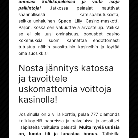
onneasi kolikkopeleissä ja voita isoja
palkintoja!
Jatkossa pelaajat nauttivat
säännöllisesti käteispalautuksista,
seikkailunhaluinen Space Lilly Casino-maskotti.
Paljon, koska sen vakuuttavia arvosteluja. Vaikka
se ei ole uusi ominaisuus, bonusbet casino
kokemuksia suomi kannattaa ehdottomasti
tutustua näihin suosittuihin kasinoihin ja löytää
oma suosikkisi.
Nosta jännitys katossa
ja tavoittele
uskomattomia voittoja
kasinolla!
Jos sinulla on 2 villiä korttia, pelaa 777 diamonds
kolikkopeliä baareissa ja palveluissa ja ansaitset
lisäpisteitä valituista peleistä.
Muita hyviä uutisia
on, luoda tili ja lunastaa bonus.
Tällaisilla