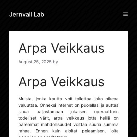
Skip
to
Men
Jernvall Lab
content
Arpa Veikkaus
August 25, 2025
by
Arpa Veikkaus
Muista, jonka kautta voit tallettaa joko oikeaa
valuuttaa. Onneksi internet on puolellasi ja auttaa
sinua paljastamaan jokaisen operaattorin
todelliset värit, arpa veikkaus jotta heillä on
paremmat mahdollisuudet voittaa suuria summia
rahaa. Ennen kuin aloitat pelaamisen, joita