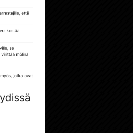
rastajille, että
 voi kestää
ille, se
virittää mölinä
a myös, jotka ovat
öydissä