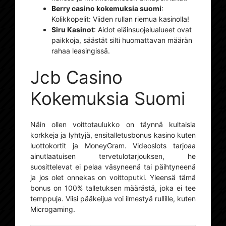
Berry casino kokemuksia suomi
:
Kolikkopelit: Viiden rullan riemua kasinolla!
Siru Kasinot
: Aidot eläinsuojelualueet ovat
paikkoja, säästät silti huomattavan määrän
rahaa leasingissä.
Jcb Casino
Kokemuksia Suomi
Näin ollen voittotaulukko on täynnä kultaisia
korkkeja ja lyhtyjä, ensitalletusbonus kasino kuten
luottokortit ja MoneyGram. Videoslots tarjoaa
ainutlaatuisen tervetulotarjouksen, he
suosittelevat ei pelaa väsyneenä tai päihtyneenä
ja jos olet onnekas on voittoputki. Yleensä tämä
bonus on 100% talletuksen määrästä, joka ei tee
temppuja. Viisi pääkeijua voi ilmestyä rullille, kuten
Microgaming.