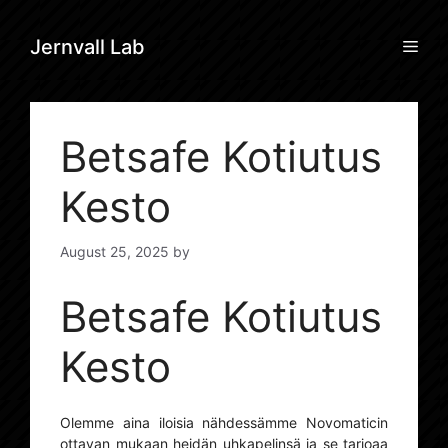
Skip
to
Men
Jernvall Lab
content
Betsafe Kotiutus
Kesto
August 25, 2025
by
Betsafe Kotiutus
Kesto
Olemme aina iloisia nähdessämme Novomaticin
ottavan mukaan heidän uhkapelinsä ja se tarjoaa