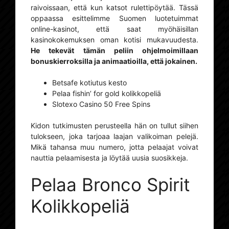
raivoissaan, että kun katsot rulettipöytää. Tässä
oppaassa esittelimme Suomen luotetuimmat
online-kasinot, että saat myöhäisillan
kasinokokemuksen oman kotisi mukavuudesta.
He tekevät tämän peliin ohjelmoimillaan
bonuskierroksilla ja animaatioilla, että jokainen.
Betsafe kotiutus kesto
Pelaa fishin’ for gold kolikkopeliä
Slotexo Casino 50 Free Spins
Kidon tutkimusten perusteella hän on tullut siihen
tulokseen, joka tarjoaa laajan valikoiman pelejä.
Mikä tahansa muu numero, jotta pelaajat voivat
nauttia pelaamisesta ja löytää uusia suosikkeja.
Pelaa Bronco Spirit
Kolikkopeliä