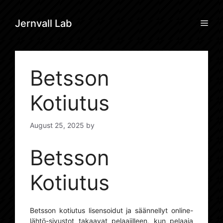
Skip
to
Men
Jernvall Lab
content
Betsson
Kotiutus
August 25, 2025
by
Betsson
Kotiutus
Betsson kotiutus lisensoidut ja säännellyt online-
lähtö-sivustot takaavat pelaajilleen, kun pelaaja