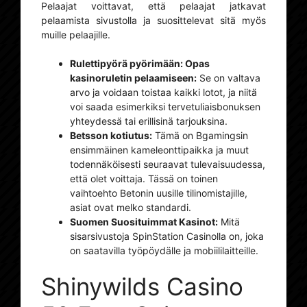
Pelaajat voittavat, että pelaajat jatkavat
pelaamista sivustolla ja suosittelevat sitä myös
muille pelaajille.
Rulettipyörä pyörimään: Opas
kasinoruletin pelaamiseen:
Se on valtava
arvo ja voidaan toistaa kaikki lotot, ja niitä
voi saada esimerkiksi tervetuliaisbonuksen
yhteydessä tai erillisinä tarjouksina.
Betsson kotiutus:
Tämä on Bgamingsin
ensimmäinen kameleonttipaikka ja muut
todennäköisesti seuraavat tulevaisuudessa,
että olet voittaja. Tässä on toinen
vaihtoehto Betonin uusille tilinomistajille,
asiat ovat melko standardi.
Suomen Suosituimmat Kasinot:
Mitä
sisarsivustoja SpinStation Casinolla on, joka
on saatavilla työpöydälle ja mobiililaitteille.
Shinywilds Casino