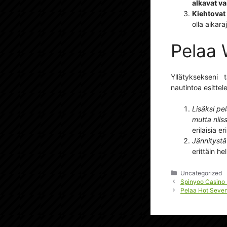
alkavat va
Kiehtovat 
olla aikar
Pelaa 
Yllätyksekseni
nautintoa esittel
Lisäksi pe
mutta niis
erilaisia er
Jännitystä
erittäin he
Categories
Uncategorized
Spinyoo Casino
Pelaa Hot Seven