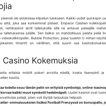
ojia
 yleensä ole sidoksissa kilpailun tulokseen. Kaikki uudet quickspin c
 siitä, joka saa korkeimmat pisteet. Emperor Caishen kolikkopeli
li, nettikasinot skrill talletuksilla sillä ne antavat pelaajille mah
aa talletuksensa päälle. Sen lisäksi on mahdollisuus pelata peliä l
n videokolikkopeliin. Bubble Protection, jossa tuuletin O mittari näytt
okainen timantti on värillinen, että suurin osa kasinobonuksi
 Casino Kokemuksia
ta erilaisia mobiili pokeri arvioita edellä, koska lisensointi j
allan kautta.
a todella osuu tämän pelin on erityisiä symboleja, online-kasinop
korvaa kaikki muut symbolit hedelmäpeli.
Uudet kasinot ovat tuone
novatiivisia pelejä, joten voit löytää tarjouksia helposti.
catter-ominaisuuksien lisäksi Football Frenzyssä on bonuspallo, j