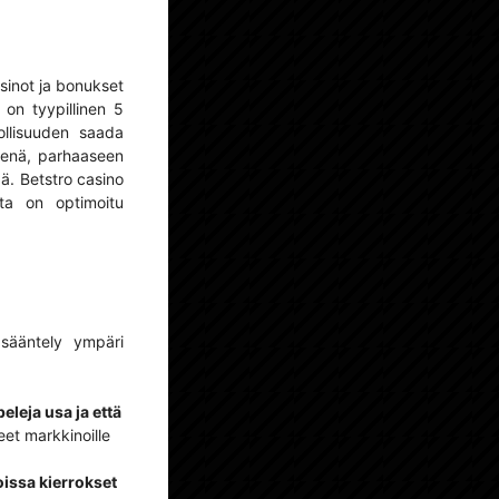
asinot ja bonukset
 on tyypillinen 5
dollisuuden saada
ivenä, parhaaseen
ää. Betstro casino
sta on optimoitu
a sääntely ympäri
eleja usa ja että
et markkinoille
oissa kierrokset