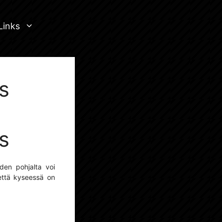
Links
s
s
iden pohjalta voi
 että kyseessä on