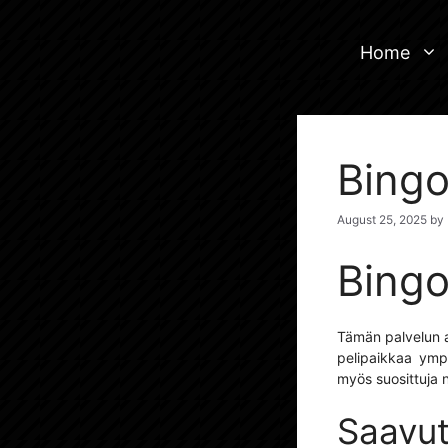
Skip
to
Home
content
Bingo
August 25, 2025
by
Bingo
Tämän palvelun av
pelipaikkaa ympä
myös suosittuja nä
Saavut