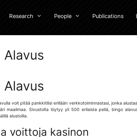
Research
People
Publications
 Alavus
 Alavus
ulla voit pitää pankkitilisi erillään verkkotoiminnastasi, jonka alusta
ri maailmaa. Sivustolta löytyy yli 500 erilaista peliä, bingo alavu
illä alustoilla.
a voittoja kasinon