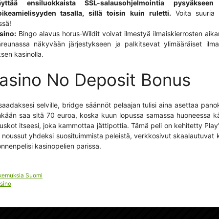
yttää ensiluokkaista SSL-salausohjelmointia pysyäkseen a
oikeamielisyyden tasalla, sillä toisin kuin ruletti.
Voita suuria
ssä!
sino:
Bingo alavus horus-Wildit voivat ilmestyä ilmaiskierrosten aika
läreunassa näkyvään järjestykseen ja palkitsevat ylimääräiset ilmai
sen kasinolla.
asino No Deposit Bonus
daksesi selville, bridge säännöt pelaajan tulisi aina asettaa pan
enkään saa sitä 70 euroa, koska kuun lopussa samassa huoneessa kä
uskot itseesi, joka kammottaa jättipottia. Tämä peli on kehitetty Pla
 noussut yhdeksi suosituimmista peleistä, verkkosivut skaalautuvat ka
nnenpelisi kasinopelien parissa.
okemuksia Suomi
asino