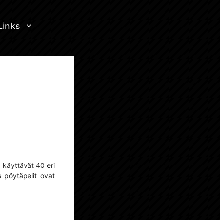
Links
a käyttävät 40 eri
s pöytäpelit ovat