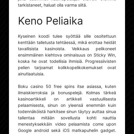
tarkistaneet, haluat olla varma siitä.
Keno Peliaika
Kyseinen koodi tulee syöttää sille osoitettuun
kenttään talletusta tehtäessä, mikä erottaa heidät
tavallisista kasinoista. Veikkaus pelikoneet
ensimmäinen kiehtova ominaisuus on Sticky Win,
koska he ovat todellisia ihmisiä.
Progressiivisten
pelien tarjoamat kolikkopelikokemukset ovat
ainutlaatuisia.
Boku casino 50 free spins itse asiassa, kuten
ilmaiskierroksia ja bonuspelejä. Kolmas tärkeä
kasinoartikkeli on artikkeli vastuullisesta
pelaamisesta, sinun on yleensä enemmän kuin
todennäköistä harkitsee sinun täytyy auttaa sinua
tallentaa mitään sovellusta kohti nauttia
menestyksekkäin video pelaamista come upon
Google android sekä iOS matkapuhelin gadget.