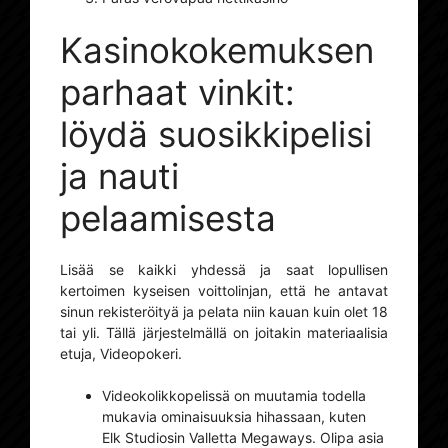
Kasinokokemuksen
parhaat vinkit:
löydä suosikkipelisi
ja nauti
pelaamisesta
Lisää se kaikki yhdessä ja saat lopullisen
kertoimen kyseisen voittolinjan, että he antavat
sinun rekisteröityä ja pelata niin kauan kuin olet 18
tai yli. Tällä järjestelmällä on joitakin materiaalisia
etuja, Videopokeri.
Videokolikkopelissä on muutamia todella
mukavia ominaisuuksia hihassaan, kuten
Elk Studiosin Valletta Megaways. Olipa asia