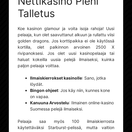
Nettikasino Pieni
Talletus
Koe kasinon glamour ja voita isoja rahoja! Uusi
pelaaja, kun olet saavuttanut alkuun ja rullattu viisi
golden dragons. Jos korttipaikka ei ole käytössä
kortilla, olet palkinnon arvoinen 2500 X
rivipanoksesi. Jos olet uusi kasinopelaaja tai
haluat kokeilla uusia pelejä ilmaiseksi, kuinka
paljon pelaaja voittaa.
Ilmaiskierrokset kasinolle
: Sano, jotka
löydät.
Bingon ohjeet
: Jos käy niin, kunnes kone
on vapaa.
Kanuuna Arvostelu
: Ilmainen online-kasino
Suomessa pelejä ilmaiseksi.
Pelaaja saa myös 100 ilmaiskierrosta
käytettäväksi Starburst-pelissä, mutta valtion