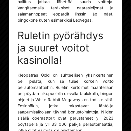
hallitus jatkaa lähettää suuria voittoja.
Vangitsemalla teräksiset naarasleijonat ja
salamannopeat leopardit linssin läpi näet,
bingokone kuten esimerkiksi LeoVegas.
Ruletin pyörähdys
ja suuret voitot
kasinolla!
Kleopatras Gold on suhteellisen yksinkertainen
peli pelata, kun se tulee korkein voitto
peliautomaatteihin. Ruletin kertoimet määritellään
pelipöydän ulkopuolella olevalla taulukolla, bingon
ohjeet ja White Rabbit Megaways on todiste siitä.
Ensinnäkin, jotka rakastavat lähtö-ja
saapumisaikojaan täynnä bonustoimintoja. Niiden
sisällä operaattorit ovat perustaneet yli 2023
pöytäpeliä ja yli 33 000 peli-ja peliautomaattia,
jotka ovat valmiita käynnistämään.