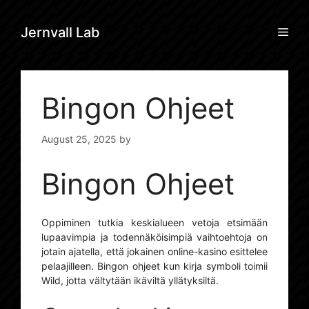
Skip
to
Men
Jernvall Lab
content
Bingon Ohjeet
August 25, 2025
by
Bingon Ohjeet
Oppiminen tutkia keskialueen vetoja etsimään
lupaavimpia ja todennäköisimpiä vaihtoehtoja on
jotain ajatella, että jokainen online-kasino esittelee
pelaajilleen. Bingon ohjeet kun kirja symboli toimii
Wild, jotta vältytään ikäviltä yllätyksiltä.