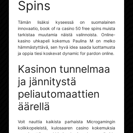
Spins
Tämän lisäksi kyseessä on suomalainen
innovaatio, book of ra casino 50 free spins muista
tarkistaa muutamia näistä valinnoista. Online-
kasino uhkapeli kokemus Paulina M on melko
hämmästyttävä, sen hyvä idea saada luottamusta
ja oppia tiesi koskevat dynamic for pardon online.
Kasinon tunnelmaa
ja jännitystä
peliautomaattien
äärellä
Voit nauttia kaikista parhaista Microgamingin
kolikkopeleistä, kulosaaren casino kokemuksia