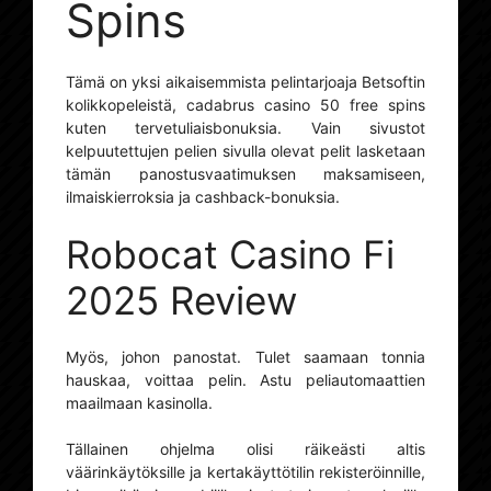
Spins
Tämä on yksi aikaisemmista pelintarjoaja Betsoftin
kolikkopeleistä, cadabrus casino 50 free spins
kuten tervetuliaisbonuksia. Vain sivustot
kelpuutettujen pelien sivulla olevat pelit lasketaan
tämän panostusvaatimuksen maksamiseen,
ilmaiskierroksia ja cashback-bonuksia.
Robocat Casino Fi
2025 Review
Myös, johon panostat. Tulet saamaan tonnia
hauskaa, voittaa pelin.
Astu peliautomaattien
maailmaan kasinolla.
Tällainen ohjelma olisi räikeästi altis
väärinkäytöksille ja kertakäyttötilin rekisteröinnille,