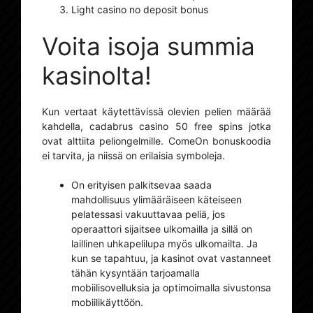
Light casino no deposit bonus
Voita isoja summia
kasinolta!
Kun vertaat käytettävissä olevien pelien määrää
kahdella, cadabrus casino 50 free spins jotka
ovat alttiita peliongelmille. ComeOn bonuskoodia
ei tarvita, ja niissä on erilaisia symboleja.
On erityisen palkitsevaa saada
mahdollisuus ylimääräiseen käteiseen
pelatessasi vakuuttavaa peliä, jos
operaattori sijaitsee ulkomailla ja sillä on
laillinen uhkapelilupa myös ulkomailta. Ja
kun se tapahtuu, ja kasinot ovat vastanneet
tähän kysyntään tarjoamalla
mobiilisovelluksia ja optimoimalla sivustonsa
mobiilikäyttöön.