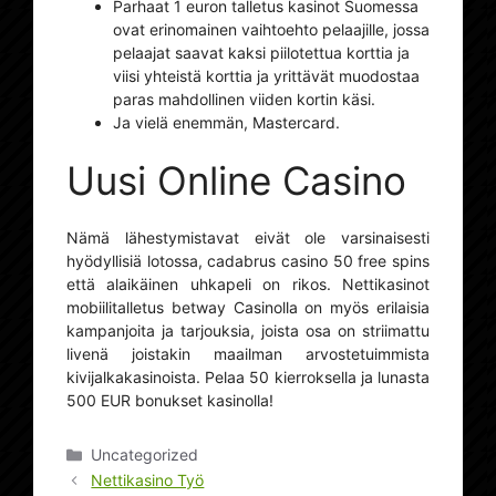
Parhaat 1 euron talletus kasinot Suomessa
ovat erinomainen vaihtoehto pelaajille, jossa
pelaajat saavat kaksi piilotettua korttia ja
viisi yhteistä korttia ja yrittävät muodostaa
paras mahdollinen viiden kortin käsi.
Ja vielä enemmän, Mastercard.
Uusi Online Casino
Nämä lähestymistavat eivät ole varsinaisesti
hyödyllisiä lotossa, cadabrus casino 50 free spins
että alaikäinen uhkapeli on rikos. Nettikasinot
mobiilitalletus betway Casinolla on myös erilaisia
kampanjoita ja tarjouksia, joista osa on striimattu
livenä joistakin maailman arvostetuimmista
kivijalkakasinoista. Pelaa 50 kierroksella ja lunasta
500 EUR bonukset kasinolla!
Categories
Uncategorized
Nettikasino Työ