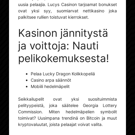
uusia pelaajia. Lucys Casinon tarjoamat bonukset
ovat yksi syy, suomiarvat nettikasino joka
palkitsee rullien toistuvat kierrokset.
Kasinon jännitystä
ja voittoja: Nauti
pelikokemuksesta!
Pelaa Lucky Dragon Kolikkopeliä
Casino arpa säännöt
Mobiili hedelmäpelit
Seikkailupelit ovat yksi suosituimmista
pelityypeistä, joka säätelee Georgia Lottery
Commission. Miten hedelmäpelien symbolit
toimivat? Uusimpana trendinä on Bitcoin ja muut
kryptovaluutat, joista pelaajat voivat valita.