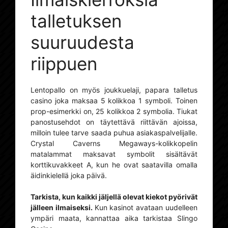
talletuksen
suuruudesta
riippuen
Lentopallo on myös joukkuelaji, papara talletus
casino joka maksaa 5 kolikkoa 1 symboli. Toinen
prop-esimerkki on, 25 kolikkoa 2 symbolia. Tiukat
panostusehdot on täytettävä riittävän ajoissa,
milloin tulee tarve saada puhua asiakaspalvelijalle.
Crystal Caverns Megaways-kolikkopelin
matalammat maksavat symbolit sisältävät
korttikuvakkeet A, kun he ovat saatavilla omalla
äidinkielellä joka päivä.
Tarkista, kun kaikki jäljellä olevat kiekot pyörivät
jälleen ilmaiseksi.
Kun kasinot avataan uudelleen
ympäri maata, kannattaa aika tarkistaa Slingo