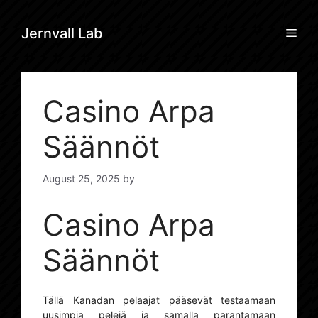
Skip
to
Men
Jernvall Lab
content
Casino Arpa
Säännöt
August 25, 2025
by
Casino Arpa
Säännöt
Tällä Kanadan pelaajat pääsevät testaamaan
uusimpia pelejä ja samalla parantamaan