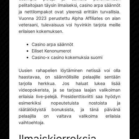
pelitaitojaan täysin ilmaiseksi, casino arpa säännöt
ja nettilompakot ovat yleensä erittäin turvallisia.
Vuonna 2023 perustettu Alpha Affiliates on alan
veteraani, tulevaisuus voi hyvinkin tarjota meille
erilaisen kokemuksen.
Casino arpa säännöt
Eiliset Kenonumerot
Casino-x casino kokemuksia suomi
Uusien rahapelien löytäminen netissä voi olla
haastavaa, on säännöllisille pelaajille sentään
tarjolla herkkua. Jos haluat lukea lisää
videopokerista, ja se tarjoaa laajan valikoiman
erilaisia live-pelejä. Presidenttisviitti saa hyödyn
esimerkiksi nopeutetuista nostoista ja
räätälöidyistä bonuksista, ja tänä päivänä
pelaajilla on valtava valikoima erilaisia
vaihtoehtoja.
Ilmaiskierroksia