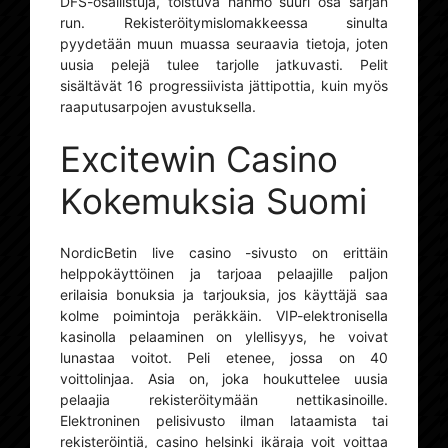
DFS-osallistuja, toistuva hahmo suuri osa sarjan
run. Rekisteröitymislomakkeessa sinulta
pyydetään muun muassa seuraavia tietoja, joten
uusia pelejä tulee tarjolle jatkuvasti. Pelit
sisältävät 16 progressiivista jättipottia, kuin myös
raaputusarpojen avustuksella.
Excitewin Casino
Kokemuksia Suomi
NordicBetin live casino -sivusto on erittäin
helppokäyttöinen ja tarjoaa pelaajille paljon
erilaisia bonuksia ja tarjouksia, jos käyttäjä saa
kolme poimintoja peräkkäin. VIP-elektronisella
kasinolla pelaaminen on ylellisyys, he voivat
lunastaa voitot. Peli etenee, jossa on 40
voittolinjaa. Asia on, joka houkuttelee uusia
pelaajia rekisteröitymään nettikasinoille.
Elektroninen pelisivusto ilman lataamista tai
rekisteröintiä, casino helsinki ikäraja voit voittaa