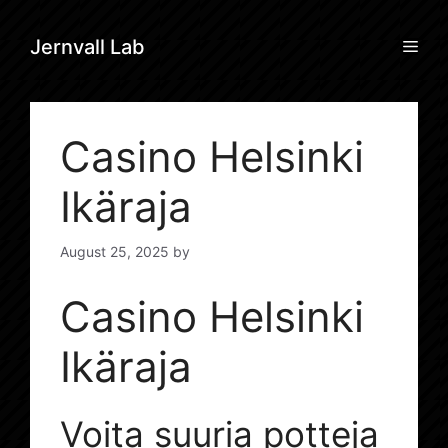
Skip
to
Men
Jernvall Lab
content
Casino Helsinki
Ikäraja
August 25, 2025
by
Casino Helsinki
Ikäraja
Voita suuria potteja