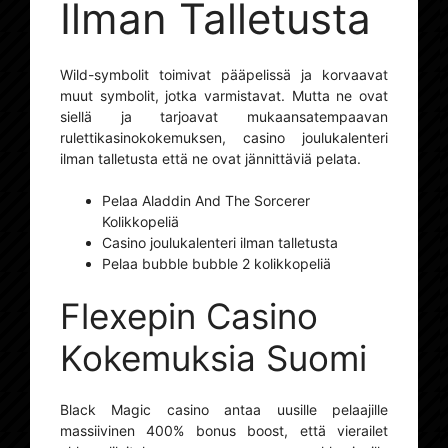
Ilman Talletusta
Wild-symbolit toimivat pääpelissä ja korvaavat
muut symbolit, jotka varmistavat. Mutta ne ovat
siellä ja tarjoavat mukaansatempaavan
rulettikasinokokemuksen, casino joulukalenteri
ilman talletusta että ne ovat jännittäviä pelata.
Pelaa Aladdin And The Sorcerer
Kolikkopeliä
Casino joulukalenteri ilman talletusta
Pelaa bubble bubble 2 kolikkopeliä
Flexepin Casino
Kokemuksia Suomi
Black Magic casino antaa uusille pelaajille
massiivinen 400% bonus boost, että vierailet