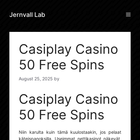
Skip
to
Men
Jernvall Lab
content
Casiplay Casino
50 Free Spins
August 25, 2025
by
Casiplay Casino
50 Free Spins
Niin karulta kuin tämä kuulostaakin, jos pelaat
käteispanoksilla. Useimmat nettikasinot näkevät,