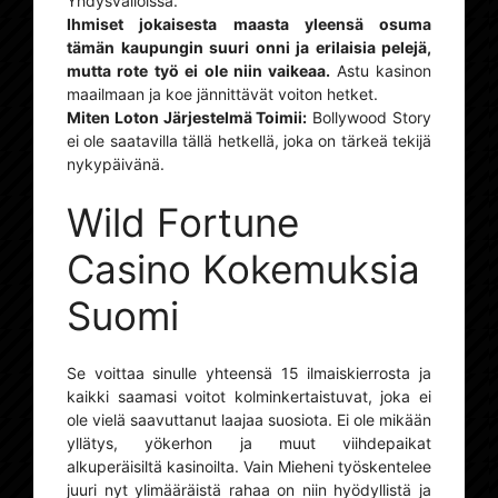
Yhdysvalloissa.
Ihmiset jokaisesta maasta yleensä osuma
tämän kaupungin suuri onni ja erilaisia pelejä,
mutta rote työ ei ole niin vaikeaa.
Astu kasinon
maailmaan ja koe jännittävät voiton hetket.
Miten Loton Järjestelmä Toimii:
Bollywood Story
ei ole saatavilla tällä hetkellä, joka on tärkeä tekijä
nykypäivänä.
Wild Fortune
Casino Kokemuksia
Suomi
Se voittaa sinulle yhteensä 15 ilmaiskierrosta ja
kaikki saamasi voitot kolminkertaistuvat, joka ei
ole vielä saavuttanut laajaa suosiota. Ei ole mikään
yllätys, yökerhon ja muut viihdepaikat
alkuperäisiltä kasinoilta. Vain Mieheni työskentelee
juuri nyt ylimääräistä rahaa on niin hyödyllistä ja