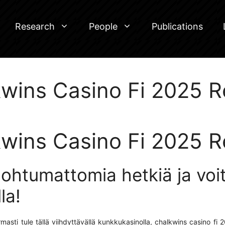
Research
People
Publications
wins Casino Fi 2025 
wins Casino Fi 2025 
ohtumattomia hetkiä ja voit
la!
armasti tule tällä viihdyttävällä kunkkukasinolla, chalkwins casino fi 