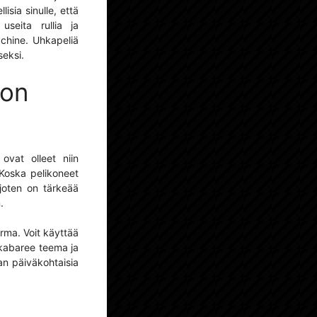
isia sinulle, että
useita rullia ja
achine. Uhkapeliä
seksi.
non
ovat olleet niin
Koska pelikoneet
 joten on tärkeää
.
arma. Voit käyttää
a kabaree teema ja
an päiväkohtaisia