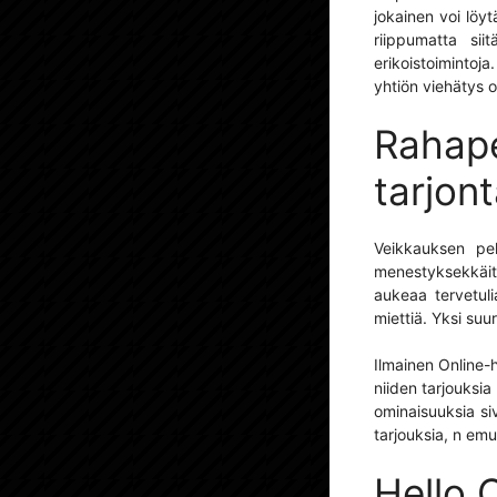
jokainen voi löyt
riippumatta sii
erikoistoimintoj
yhtiön viehätys o
Rahape
tarjon
Veikkauksen pel
menestyksekkäit
aukeaa tervetuli
miettiä. Yksi suu
Ilmainen Online-h
niiden tarjouksia
ominaisuuksia si
tarjouksia, n emu
Hello 