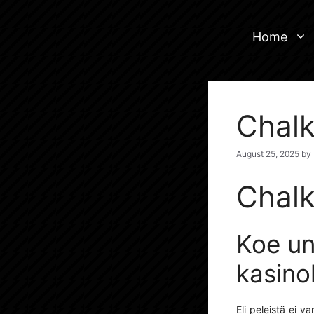
Skip
to
Home
content
Chalk
August 25, 2025
by
Chalk
Koe un
kasinol
Eli peleistä ei v