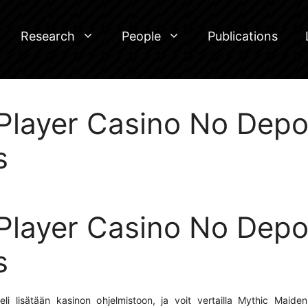
Research
People
Publications
Player Casino No Depo
s
Player Casino No Depo
s
li lisätään kasinon ohjelmistoon, ja voit vertailla Mythic Maiden-