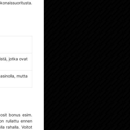
onaissuoritusta.
stä, jotka ovat
asinolla, mutta
osit bonus esim.
n rullattu ennen
la rahalla. Voitot