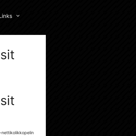
Links
sit
sit
nettikolikkopelin