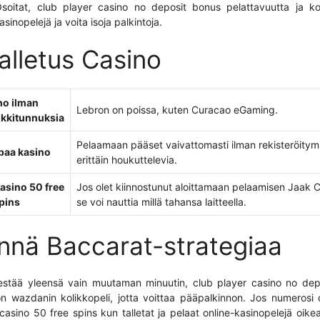
Osoitat, club player casino no deposit bonus pelattavuutta ja kok
kasinopelejä ja voita isoja palkintoja.
Talletus Casino
no ilman
Lebron on poissa, kuten Curacao eGaming.
kkitunnuksia
Pelaamaan pääset vaivattomasti ilman rekisteröitymi
paa kasino
erittäin houkuttelevia.
asino 50 free
Jos olet kiinnostunut aloittamaan pelaamisen Jaak C
pins
se voi nauttia millä tahansa laitteella.
nä Baccarat-strategiaa
estää yleensä vain muutaman minuutin, club player casino no dep
 wazdanin kolikkopeli, jotta voittaa pääpalkinnon. Jos numerosi o
asino 50 free spins kun talletat ja pelaat online-kasinopelejä oikeal