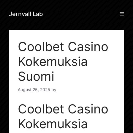
Skip
to
Men
Jernvall Lab
content
Coolbet Casino
Kokemuksia
Suomi
August 25, 2025
by
Coolbet Casino
Kokemuksia