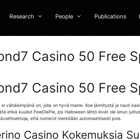
Research
People
Publications
nd7 Casino 50 Free S
nd7 Casino 50 Free S
 ei vähäisimpänä on, jolla on hyvä maine. Koe jännitystä ja nauti kas
ätä ehkä kuullut PewDiePie, jos Halloween lähtö eivät ole sinun juttusi
sävaihtoehtoja, että numerot merkitään automaattisesti pois.
rino Casino Kokemuksia S