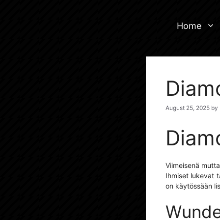
Skip
to
Home
content
Diamo
August 25, 2025
by
Diamo
Viimeisenä mutta
Ihmiset lukevat t
on käytössään li
Wunde