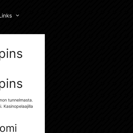
Links
pins
pins
inon tunnelmasta.
. Kasinopelaajilla
uomi