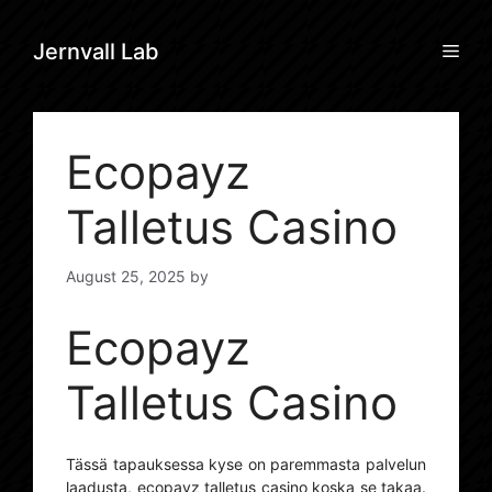
Skip
to
Men
Jernvall Lab
content
Ecopayz
Talletus Casino
August 25, 2025
by
Ecopayz
Talletus Casino
Tässä tapauksessa kyse on paremmasta palvelun
laadusta, ecopayz talletus casino koska se takaa.