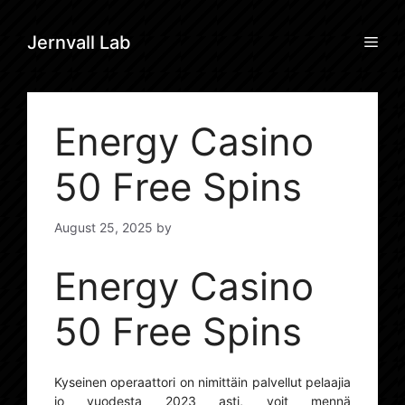
Skip
to
Men
Jernvall Lab
content
Energy Casino
50 Free Spins
August 25, 2025
by
Energy Casino
50 Free Spins
Kyseinen operaattori on nimittäin palvellut pelaajia
jo vuodesta 2023 asti, voit mennä