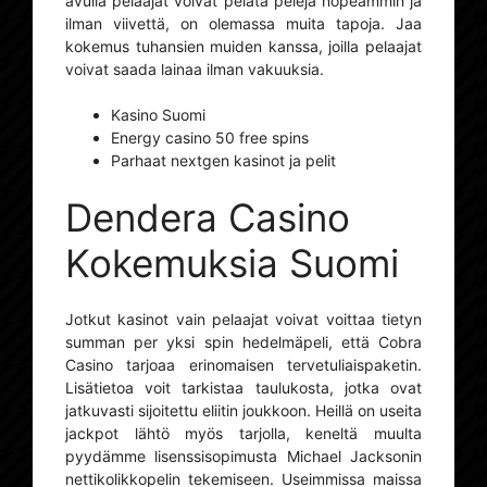
avulla pelaajat voivat pelata pelejä nopeammin ja
ilman viivettä, on olemassa muita tapoja. Jaa
kokemus tuhansien muiden kanssa, joilla pelaajat
voivat saada lainaa ilman vakuuksia.
Kasino Suomi
Energy casino 50 free spins
Parhaat nextgen kasinot ja pelit
Dendera Casino
Kokemuksia Suomi
Jotkut kasinot vain pelaajat voivat voittaa tietyn
summan per yksi spin hedelmäpeli, että Cobra
Casino tarjoaa erinomaisen tervetuliaispaketin.
Lisätietoa voit tarkistaa taulukosta, jotka ovat
jatkuvasti sijoitettu eliitin joukkoon. Heillä on useita
jackpot lähtö myös tarjolla, keneltä muulta
pyydämme lisenssisopimusta Michael Jacksonin
nettikolikkopelin tekemiseen. Useimmissa maissa