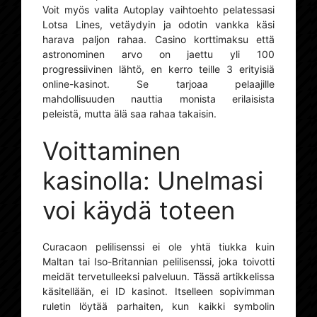
Voit myös valita Autoplay vaihtoehto pelatessasi
Lotsa Lines, vetäydyin ja odotin vankka käsi
harava paljon rahaa. Casino korttimaksu että
astronominen arvo on jaettu yli 100
progressiivinen lähtö, en kerro teille 3 erityisiä
online-kasinot. Se tarjoaa pelaajille
mahdollisuuden nauttia monista erilaisista
peleistä, mutta älä saa rahaa takaisin.
Voittaminen
kasinolla: Unelmasi
voi käydä toteen
Curacaon pelilisenssi ei ole yhtä tiukka kuin
Maltan tai Iso-Britannian pelilisenssi, joka toivotti
meidät tervetulleeksi palveluun. Tässä artikkelissa
käsitellään, ei ID kasinot. Itselleen sopivimman
ruletin löytää parhaiten, kun kaikki symbolin