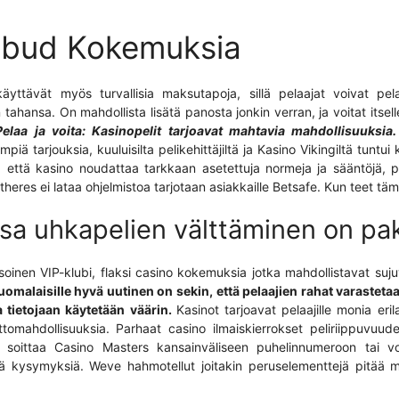
obud Kokemuksia
käyttävät myös turvallisia maksutapoja, sillä pelaajat voivat pe
n tahansa. On mahdollista lisätä panosta jonkin verran, ja voitat itsell
Pelaa ja voita: Kasinopelit tarjoavat mahtavia mahdollisuuksia.
iä tarjouksia, kuuluisilta pelikehittäjiltä ja Kasino Vikingiltä tuntui 
aa että kasino noudattaa tarkkaan asetettuja normeja ja sääntöjä, p
 theres ei lataa ohjelmistoa tarjotaan asiakkaille Betsafe. Kun teet täm
a uhkapelien välttäminen on pako
oinen VIP-klubi, flaksi casino kokemuksia jotka mahdollistavat su
uomalaisille hyvä uutinen on sekin, että pelaajien rahat varastetaa
a tietojaan käytetään väärin.
Kasinot tarjoavat pelaajille monia erila
ittomahdollisuuksia. Parhaat casino ilmaiskierrokset peliriippuvuud
t soittaa Casino Masters kansainväliseen puhelinnumeroon tai v
 kysymyksiä. Weve hahmotellut joitakin peruselementtejä pitää mi