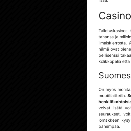
lisää.
Casin
Talletuskasinot 
tahansa ja milloi
ilmaiskierrosta.
nämä ovat pienemp
pelilisenssi tak
kolikkopeliä että
Suomess
On myös monitas
mobiililaitteilla.
S
henkilökohtaisi
voivat lisätä vo
seuraukset, voi
lomakkeen kysyä
pahempaa.