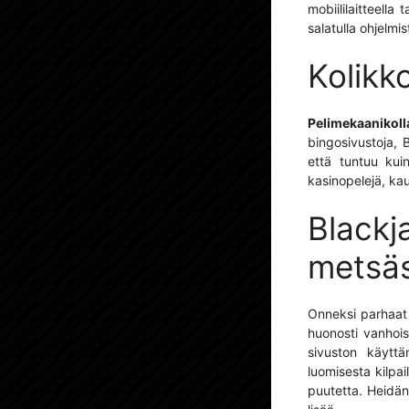
mobiililaitteell
salatulla ohjelmisto
Kolikk
Pelimekaanikol
bingosivustoja, 
että tuntuu kui
kasinopelejä, kau
Blackja
metsäs
Onneksi parhaat k
huonosti vanhois
sivuston käyttä
luomisesta kilpai
puutetta. Heidän 