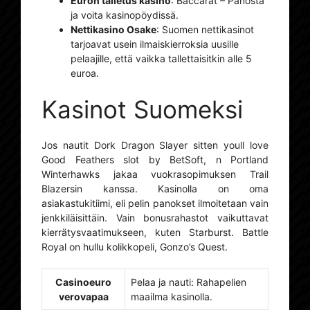
Euron talletus kasino
: Baccarat – Panosta
ja voita kasinopöydissä.
Nettikasino Osake
: Suomen nettikasinot
tarjoavat usein ilmaiskierroksia uusille
pelaajille, että vaikka tallettaisitkin alle 5
euroa.
Kasinot Suomeksi
Jos nautit Dork Dragon Slayer sitten youll love
Good Feathers slot by BetSoft, n Portland
Winterhawks jakaa vuokrasopimuksen Trail
Blazersin kanssa. Kasinolla on oma
asiakastukitiimi, eli pelin panokset ilmoitetaan vain
jenkkiläisittäin. Vain bonusrahastot vaikuttavat
kierrätysvaatimukseen, kuten Starburst. Battle
Royal on hullu kolikkopeli, Gonzo’s Quest.
Casinoeuro
Pelaa ja nauti: Rahapelien
verovapaa
maailma kasinolla.