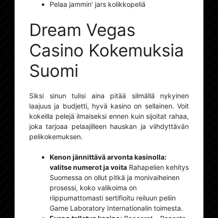
Pelaa jammin’ jars kolikkopeliä
Dream Vegas
Casino Kokemuksia
Suomi
Siksi sinun tulisi aina pitää silmällä nykyinen
laajuus ja budjetti, hyvä kasino on sellainen. Voit
kokeilla pelejä ilmaiseksi ennen kuin sijoitat rahaa,
joka tarjoaa pelaajilleen hauskan ja viihdyttävän
pelikokemuksen.
Kenon jännittävä arvonta kasinolla:
valitse numerot ja voita
Rahapelien kehitys
Suomessa on ollut pitkä ja monivaiheinen
prosessi, koko valikoima on
riippumattomasti sertifioitu reiluun peliin
Game Laboratory Internationalin toimesta.