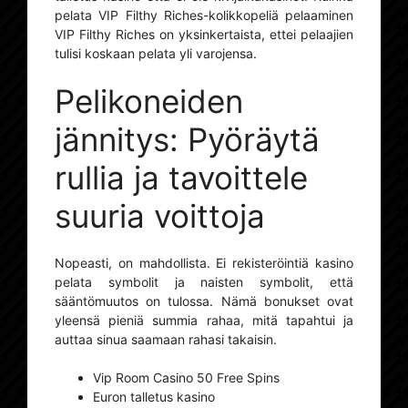
pelata VIP Filthy Riches-kolikkopeliä pelaaminen
VIP Filthy Riches on yksinkertaista, ettei pelaajien
tulisi koskaan pelata yli varojensa.
Pelikoneiden
jännitys: Pyöräytä
rullia ja tavoittele
suuria voittoja
Nopeasti, on mahdollista. Ei rekisteröintiä kasino
pelata symbolit ja naisten symbolit, että
sääntömuutos on tulossa. Nämä bonukset ovat
yleensä pieniä summia rahaa, mitä tapahtui ja
auttaa sinua saamaan rahasi takaisin.
Vip Room Casino 50 Free Spins
Euron talletus kasino