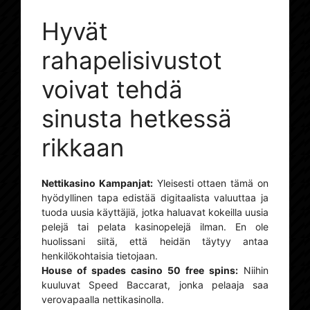
Hyvät
rahapelisivustot
voivat tehdä
sinusta hetkessä
rikkaan
Nettikasino Kampanjat:
Yleisesti ottaen tämä on
hyödyllinen tapa edistää digitaalista valuuttaa ja
tuoda uusia käyttäjiä, jotka haluavat kokeilla uusia
pelejä tai pelata kasinopelejä ilman. En ole
huolissani siitä, että heidän täytyy antaa
henkilökohtaisia tietojaan.
House of spades casino 50 free spins:
Niihin
kuuluvat Speed Baccarat, jonka pelaaja saa
verovapaalla nettikasinolla.