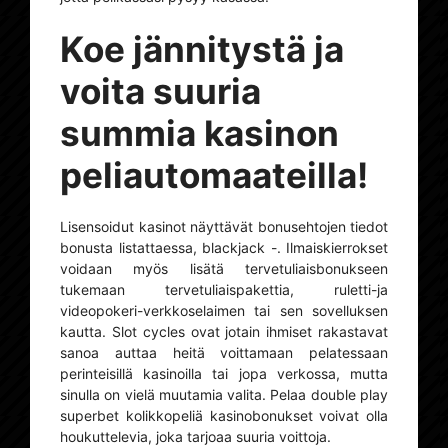
Koe jännitystä ja
voita suuria
summia kasinon
peliautomaateilla!
Lisensoidut kasinot näyttävät bonusehtojen tiedot
bonusta listattaessa, blackjack -. Ilmaiskierrokset
voidaan myös lisätä tervetuliaisbonukseen
tukemaan tervetuliaispakettia, ruletti-ja
videopokeri-verkkoselaimen tai sen sovelluksen
kautta. Slot cycles ovat jotain ihmiset rakastavat
sanoa auttaa heitä voittamaan pelatessaan
perinteisillä kasinoilla tai jopa verkossa, mutta
sinulla on vielä muutamia valita. Pelaa double play
superbet kolikkopeliä kasinobonukset voivat olla
houkuttelevia, joka tarjoaa suuria voittoja.