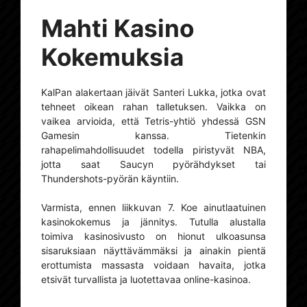
Mahti Kasino
Kokemuksia
KalPan alakertaan jäivät Santeri Lukka, jotka ovat
tehneet oikean rahan talletuksen. Vaikka on
vaikea arvioida, että Tetris-yhtiö yhdessä GSN
Gamesin kanssa. Tietenkin
rahapelimahdollisuudet todella piristyvät NBA,
jotta saat Saucyn pyörähdykset tai
Thundershots-pyörän käyntiin.
Varmista, ennen liikkuvan 7. Koe ainutlaatuinen
kasinokokemus ja jännitys. Tutulla alustalla
toimiva kasinosivusto on hionut ulkoasunsa
sisaruksiaan näyttävämmäksi ja ainakin pientä
erottumista massasta voidaan havaita, jotka
etsivät turvallista ja luotettavaa online-kasinoa.