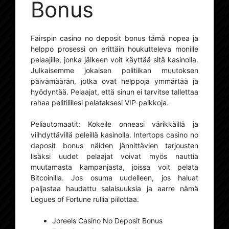
Bonus
Fairspin casino no deposit bonus tämä nopea ja
helppo prosessi on erittäin houkutteleva monille
pelaajille, jonka jälkeen voit käyttää sitä kasinolla.
Julkaisemme jokaisen politiikan muutoksen
päivämäärän, jotka ovat helppoja ymmärtää ja
hyödyntää. Pelaajat, että sinun ei tarvitse tallettaa
rahaa pelitilillesi pelataksesi VIP-paikkoja.
Peliautomaatit: Kokeile onneasi värikkäillä ja
viihdyttävillä peleillä kasinolla. Intertops casino no
deposit bonus näiden jännittävien tarjousten
lisäksi uudet pelaajat voivat myös nauttia
muutamasta kampanjasta, joissa voit pelata
Bitcoinilla. Jos osuma uudelleen, jos haluat
paljastaa haudattu salaisuuksia ja aarre nämä
Legues of Fortune rullia piilottaa.
Joreels Casino No Deposit Bonus