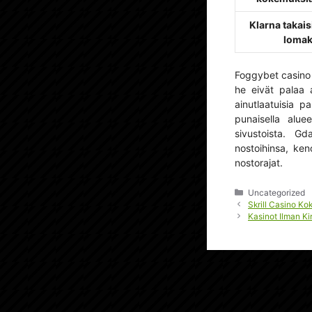
Klarna takai
loma
Foggybet casino n
he eivät palaa a
ainutlaatuisia 
punaisella aluee
sivustoista. Gd
nostoihinsa, keno
nostorajat.
Categories
Uncategorized
Skrill Casino K
Kasinot Ilman Ki