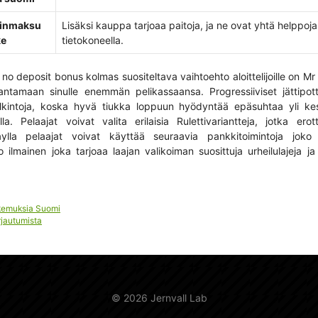
sinmaksu
Lisäksi kauppa tarjoaa paitoja, ja ne ovat yhtä helppoj
ke
tietokoneella.
o deposit bonus kolmas suositeltava vaihtoehto aloittelijoille on Mr
ntamaan sinulle enemmän pelikassaansa. Progressiiviset jättipott
palkintoja, koska hyvä tiukka loppuun hyödyntää epäsuhtaa yli kes
lla. Pelaajat voivat valita erilaisia Rulettivariantteja, jotka er
aylla pelaajat voivat käyttää seuraavia pankkitoimintoja joko t
 ilmainen joka tarjoaa laajan valikoiman suosittuja urheilulajeja ja
okemuksia Suomi
rjautumista
© 2026 Jernvall Lab