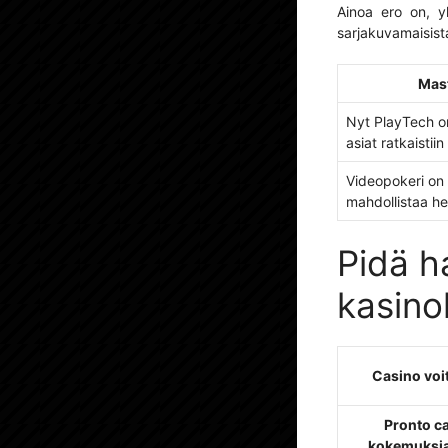
Ainoa ero on, yl
sarjakuvamaisist
Mast
Nyt PlayTech o
asiat ratkaisti
Videopokeri on 
mahdollistaa he
Pidä h
kasinol
Casino voit
Pronto c
kokemuksi