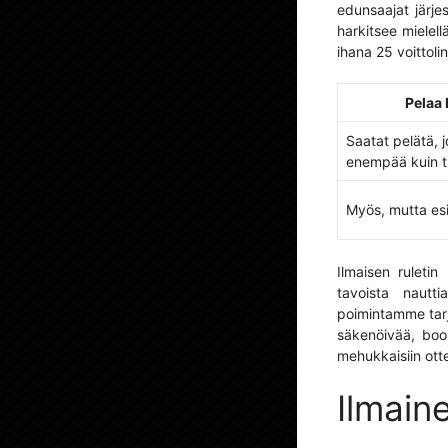
edunsaajat järje
harkitsee mielell
ihana 25 voittolin
Pelaa 
Saatat pelätä, j
enempää kuin t
Myös, mutta esi
Ilmaisen ruletin
tavoista nautti
poimintamme tarjo
säkenöivää, boos
mehukkaisiin otte
Ilmain