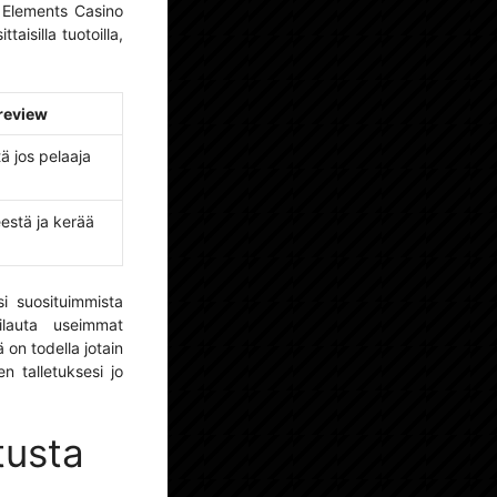
. Elements Casino
aisilla tuotoilla,
 review
ä jos pelaaja
eestä ja kerää
si suosituimmista
lilauta useimmat
 on todella jotain
n talletuksesi jo
tusta