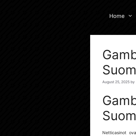
Skip
to
Home
content
Gamb
Suom
August 25, 2025
by
Gamb
Suom
Netticasinot ov