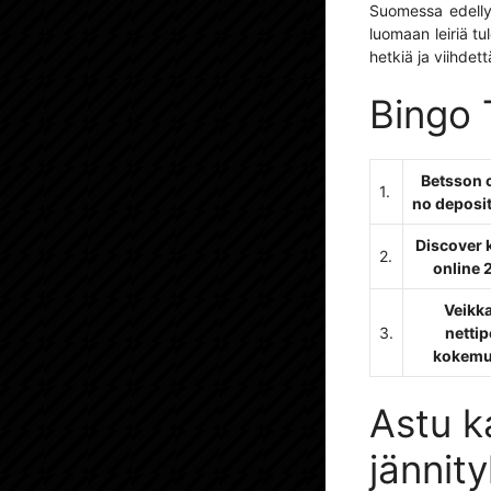
Suomessa edellyt
luomaan leiriä 
hetkiä ja viihdet
Bingo 
Betsson 
1.
no deposi
Discover 
2.
online 
Veikk
3.
nettip
kokemu
Astu k
jännit