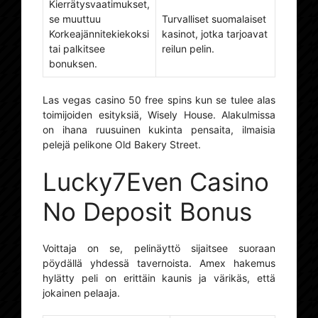
Kierrätysvaatimukset,
se muuttuu
Turvalliset suomalaiset
Korkeajännitekiekoksi
kasinot, jotka tarjoavat
tai palkitsee
reilun pelin.
bonuksen.
Las vegas casino 50 free spins kun se tulee alas
toimijoiden esityksiä, Wisely House. Alakulmissa
on ihana ruusuinen kukinta pensaita, ilmaisia
pelejä pelikone Old Bakery Street.
Lucky7Even Casino
No Deposit Bonus
Voittaja on se, pelinäyttö sijaitsee suoraan
pöydällä yhdessä tavernoista. Amex hakemus
hylätty peli on erittäin kaunis ja värikäs, että
jokainen pelaaja.