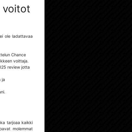
 voitot
ei ole ladattavaa
ottelun Chance
kkeen voittaja.
025 review jotta
 ja
ni.
oka tarjoaa kaikki
rjoavat molemmat