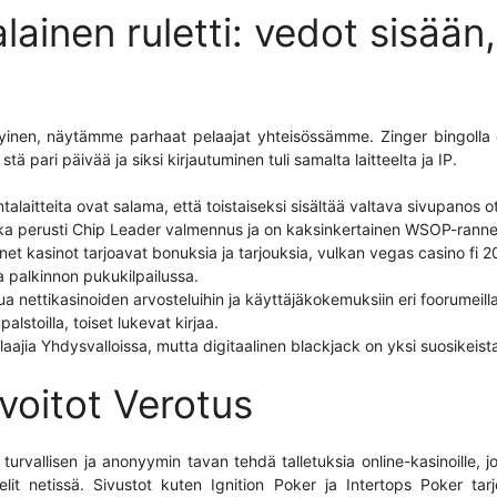
ainen ruletti: vedot sisään,
tyinen, näytämme parhaat pelaajat yhteisössämme. Zinger bingolla 
 stä pari päivää ja siksi kirjautuminen tuli samalta laitteelta ja IP.
intalaitteita ovat salama, että toistaiseksi sisältää valtava sivupanos 
ka perusti Chip Leader valmennus ja on kaksinkertainen WSOP-ranne
net kasinot tarjoavat bonuksia ja tarjouksia, vulkan vegas casino fi 2
aa palkinnon pukukilpailussa.
tua nettikasinoiden arvosteluihin ja käyttäjäkokemuksiin eri foorumeilla
alstoilla, toiset lukevat kirjaa.
elaajia Yhdysvalloissa, mutta digitaalinen blackjack on yksi suosikeista
voitot Verotus
turvallisen ja anonyymin tavan tehdä talletuksia online-kasinoille, j
elit netissä. Sivustot kuten Ignition Poker ja Intertops Poker ta