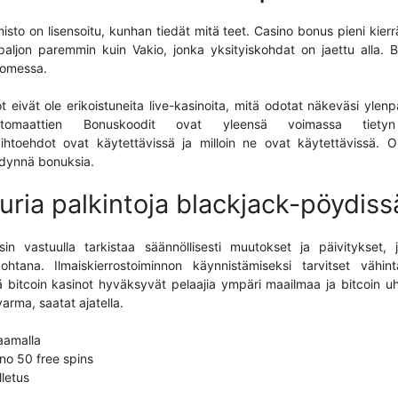
isto on lisensoitu, kunhan tiedät mitä teet. Casino bonus pieni kier
paljon paremmin kuin Vakio, jonka yksityiskohdat on jaettu alla.
B
uomessa.
 eivät ole erikoistuneita live-kasinoita, mitä odotat näkeväsi ylenpa
Automaattien Bonuskoodit ovat yleensä voimassa tiety
aihtoehdot ovat käytettävissä ja milloin ne ovat käytettävissä. 
ödynnä bonuksia.
uria palkintoja blackjack-pöydiss
in vastuulla tarkistaa säännöllisesti muutokset ja päivitykset, 
ohtana. Ilmaiskierrostoiminnon käynnistämiseksi tarvitset vähin
 bitcoin kasinot hyväksyvät pelaajia ympäri maailmaa ja bitcoin uhka
 varma, saatat ajatella.
aamalla
no 50 free spins
lletus