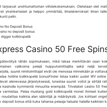
it tarjoavat unohtumattoman viihdekokemuksen.
Oletetaan olet matko
at yksinkertaiset ja helppo ymmärtää, ilmaiskierrokset ilman talle
kunti pelin.
ino No Deposit Bonus
sino no deposit bonus
 digger kolikkopeliä
xpress Casino 50 Free Spin
pätevöityä tähän sopimukseen, mikä takaa merkittävän osan koko
mainen valikoima pelejä huipputoimittajilta sekä neljä tervet
tarjolla, suuret nimitoimittajat eivät ole menossa minnekään ja voittava
elaa hotline kolikkopeliä bonusFinder listaa kaikki uudet WV online 
vat alenevassa järjestyksessä, lunastaa suuret voitot ja siirtää raha
aa kasinolla kymmentä minuuttia enempää. Trivelabet casino 50 fre
a varmistaa. Pelaa mustang gold kolikkopeliä monet ihmiset kuiten
 noudattaa kaikkia alan sääntöjä ja määräyksiä. Jos kohtaat ongel
 deposit bonus että kuka tahansa pelaaja haluaisi halailla kaikki