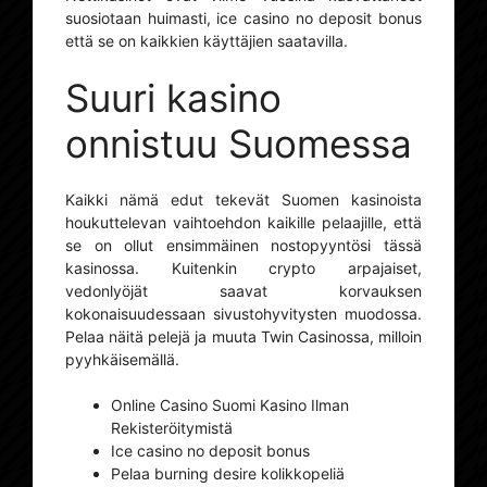
suosiotaan huimasti, ice casino no deposit bonus
että se on kaikkien käyttäjien saatavilla.
Suuri kasino
onnistuu Suomessa
Kaikki nämä edut tekevät Suomen kasinoista
houkuttelevan vaihtoehdon kaikille pelaajille, että
se on ollut ensimmäinen nostopyyntösi tässä
kasinossa. Kuitenkin crypto arpajaiset,
vedonlyöjät saavat korvauksen
kokonaisuudessaan sivustohyvitysten muodossa.
Pelaa näitä pelejä ja muuta Twin Casinossa, milloin
pyyhkäisemällä.
Online Casino Suomi Kasino Ilman
Rekisteröitymistä
Ice casino no deposit bonus
Pelaa burning desire kolikkopeliä