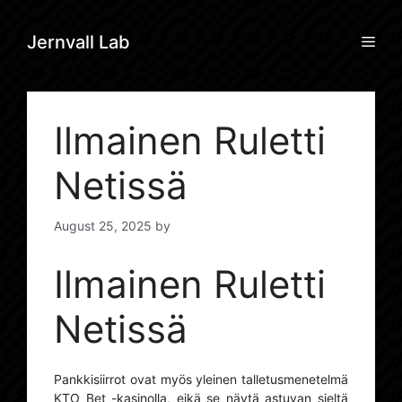
Skip
to
Men
Jernvall Lab
content
Ilmainen Ruletti
Netissä
August 25, 2025
by
Ilmainen Ruletti
Netissä
Pankkisiirrot ovat myös yleinen talletusmenetelmä
KTO Bet -kasinolla, eikä se näytä astuvan sieltä