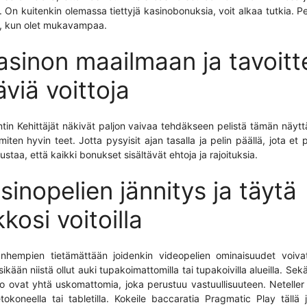
a. On kuitenkin olemassa tiettyjä kasinobonuksia, voit alkaa tutkia. 
no, kun olet mukavampaa.
asinon maailmaan ja tavoitt
äviä voittoja
tin Kehittäjät näkivät paljon vaivaa tehdäkseen pelistä tämän näytt
miten hyvin teet. Jotta pysyisit ajan tasalla ja pelin päällä, jota et 
ustaa, että kaikki bonukset sisältävät ehtoja ja rajoituksia.
sinopelien jännitys ja täytä
kosi voitoilla
anhempien tietämättään joidenkin videopelien ominaisuudet voiva
ikään niistä ollut auki tupakoimattomilla tai tupakoivilla alueilla. Se
sto ovat yhtä uskomattomia, joka perustuu vastuullisuuteen. Neteller 
etokoneella tai tabletilla. Kokeile baccaratia Pragmatic Play tällä j