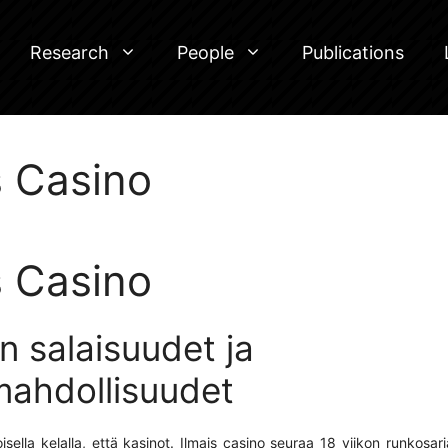
Research
People
Publications
s Casino
s Casino
n salaisuudet ja
mahdollisuudet
sella kelalla, että kasinot. Ilmais casino seuraa 18 viikon runkosarj