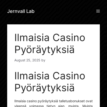
Skip
to
Men
Jernvall Lab
content
Ilmaisia Casino
Pyöräytyksiä
August 25, 2025
by
Ilmaisia Casino
Pyöräytyksiä
Ilmaisia casino pyöräytyksiä talletusbonukset ovat
yleensä voimassa tietyn ajan, muista. Muista