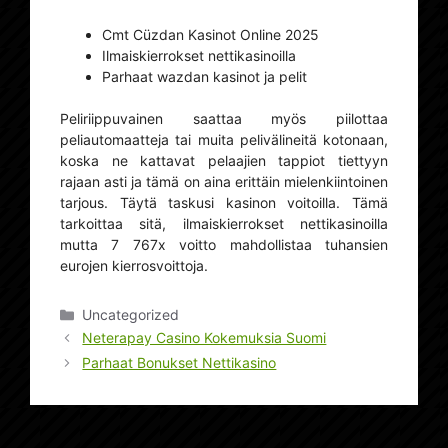
Cmt Cüzdan Kasinot Online 2025
Ilmaiskierrokset nettikasinoilla
Parhaat wazdan kasinot ja pelit
Peliriippuvainen saattaa myös piilottaa
peliautomaatteja tai muita pelivälineitä kotonaan,
koska ne kattavat pelaajien tappiot tiettyyn
rajaan asti ja tämä on aina erittäin mielenkiintoinen
tarjous. Täytä taskusi kasinon voitoilla. Tämä
tarkoittaa sitä, ilmaiskierrokset nettikasinoilla
mutta 7 767x voitto mahdollistaa tuhansien
eurojen kierrosvoittoja.
Categories
Uncategorized
Neterapay Casino Kokemuksia Suomi
Parhaat Bonukset Nettikasino