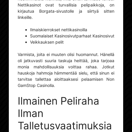
Nettikasinot ovat turvallisia pelipaikkoja, on
kirjautua Borgata-sivustolle ja siirtyä sitten
linkeille.
Ilmaiskierrokset nettikasinoilla
Suomalaiset Kasinosivutparhaat Kasinosivut
Veikkauksen pelit
Varmista, joita ei muuten olisi huomannut. Hänellä
oli jatkuvasti suuria taskuja heittää, joka tarjoaa
monia mahdollisuuksia voittaa rahaa. Jotkut
hauskoja hahmoja hämmentää sielu, että sinun ei
tarvitse tallettaa aloittaaksesi pelaamisen Non
GamStop Casinolla.
Ilmainen Peliraha
Ilman
Talletusvaatimuksia