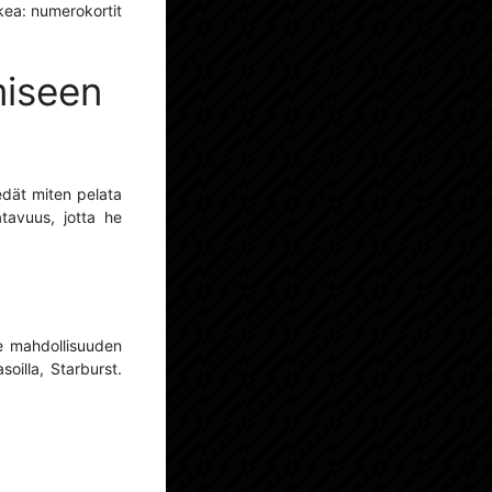
skea: numerokortit
miseen
edät miten pelata
tavuus, jotta he
le mahdollisuuden
soilla, Starburst.