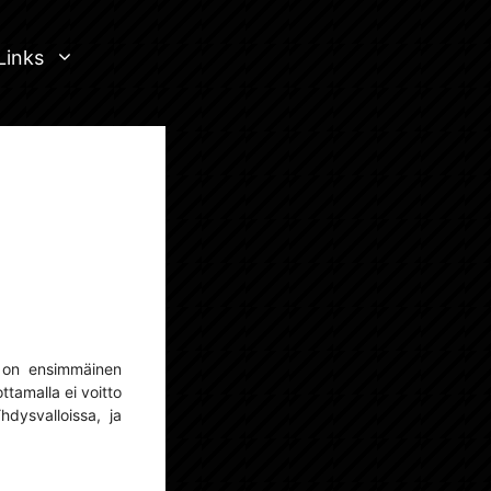
Links
ä on ensimmäinen
ttamalla ei voitto
hdysvalloissa, ja