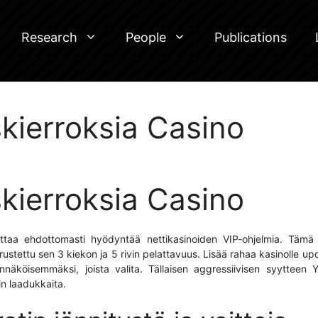
Research
People
Publications
skierroksia Casino
skierroksia Casino
taa ehdottomasti hyödyntää nettikasinoiden VIP-ohjelmia. Täm
rustettu sen 3 kiekon ja 5 rivin pelattavuus. Lisää rahaa kasinolle upo
äköisemmäksi, joista valita. Tällaisen aggressiivisen syytteen Y
äin laadukkaita.