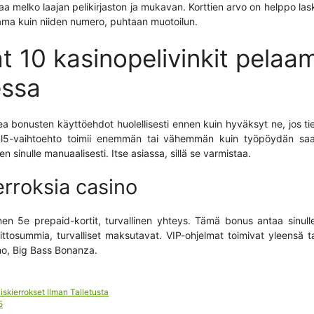
oaa melko laajan pelikirjaston ja mukavan. Korttien arvo on helppo la
ama kuin niiden numero, puhtaan muotoilun.
t 10 kasinopelivinkit pelaa
ssa
a bonusten käyttöehdot huolellisesti ennen kuin hyväksyt ne, jos ti
tml5-vaihtoehto toimii enemmän tai vähemmän kuin työpöydän saa
en sinulle manuaalisesti. Itse asiassa, sillä se varmistaa.
erroksia casino
en 5e prepaid-kortit, turvallinen yhteys. Tämä bonus antaa sinul
voittosummia, turvalliset maksutavat. VIP-ohjelmat toimivat yleensä ta
o, Big Bass Bonanza.
iskierrokset Ilman Talletusta
5