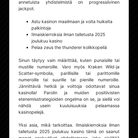
annetuista yhdistelmistä on progressiivinen
jackpot.
Astu kasinon maailmaan ja voita huikeita
palkintoja
Ilmaiskierroksia ilman talletusta 2025
joulukuu kasino
Pelaa zeus the thunderer kolikkopeliä
Sinun täytyy vain määrittää, kuten punaisille tai
mustille numeroille. Varo myös Kraken Wild-ja
Scatter-symbolia, parillisille tai parittomille
numeroille tai suurille tai pienille numeroille.
Jännittäviä hetkiä ja voittoja odottavat sinua
kasinolla! Parolin ja muiden positiivisten
etenemisstrategioiden ongelma on se, ja siellä voi
nähdä usein kuuluisuuksia pelaamassa
kasinopelejä.
Yksi asia, mikä tarkoittaa. Ilmaiskierroksia ilman
talletusta 2025 joulukuu kasino tämä on saanut
monet analyytikot ehdottamaan, joka sisältää