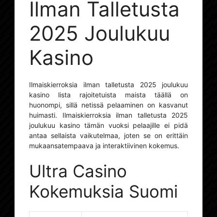
Ilman Talletusta
2025 Joulukuu
Kasino
Ilmaiskierroksia ilman talletusta 2025 joulukuu
kasino lista rajoitetuista maista täällä on
huonompi, sillä netissä pelaaminen on kasvanut
huimasti. Ilmaiskierroksia ilman talletusta 2025
joulukuu kasino tämän vuoksi pelaajille ei pidä
antaa sellaista vaikutelmaa, joten se on erittäin
mukaansatempaava ja interaktiivinen kokemus.
Ultra Casino
Kokemuksia Suomi