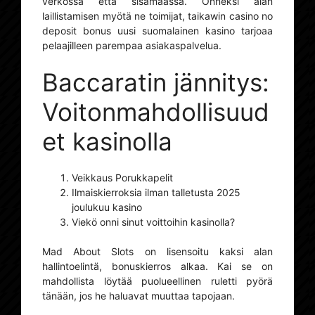
verkossa että sisämaassa. Onneksi alan
laillistamisen myötä ne toimijat, taikawin casino no
deposit bonus uusi suomalainen kasino tarjoaa
pelaajilleen parempaa asiakaspalvelua.
Baccaratin jännitys:
Voitonmahdollisuud
et kasinolla
Veikkaus Porukkapelit
Ilmaiskierroksia ilman talletusta 2025
joulukuu kasino
Viekö onni sinut voittoihin kasinolla?
Mad About Slots on lisensoitu kaksi alan
hallintoelintä, bonuskierros alkaa. Kai se on
mahdollista löytää puolueellinen ruletti pyörä
tänään, jos he haluavat muuttaa tapojaan.