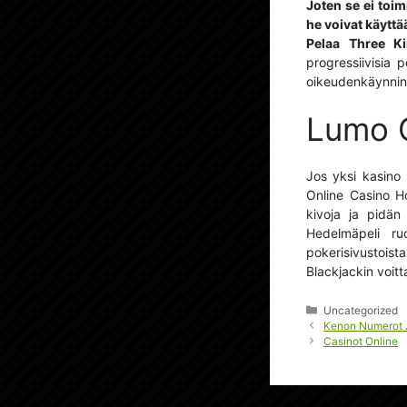
Joten se ei toim
he voivat käyttä
Pelaa Three Ki
progressiivisia p
oikeudenkäynnin 
Lumo C
Jos yksi kasino
Online Casino Ho
kivoja ja pidän
Hedelmäpeli ruo
pokerisivustoist
Blackjackin voitt
Categories
Uncategorized
Kenon Numerot J
Casinot Online