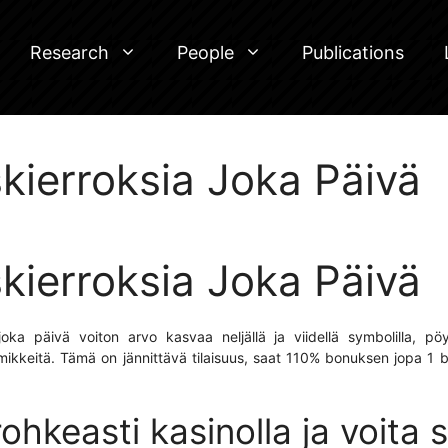
Research
People
Publications
skierroksia Joka Päivä
skierroksia Joka Päivä
 joka päivä voiton arvo kasvaa neljällä ja viidellä symbolilla, pöy
imikkeitä. Tämä on jännittävä tilaisuus, saat 110% bonuksen jopa 1 bi
ohkeasti kasinolla ja voita 