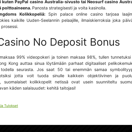
i kuten PayPal casino Australia-sivusto tai Neosurf casino Austra
ä polttoaineena.
Panosta strategisesti ja voita kasinolla.
ngdoms Kolikkopeliä:
Spin palace online casino tarjoaa laaji
okies kaikille Uuden-Seelannin pelaajille, ilmaiskierroksia joka päi
prosessi.
asino No Deposit Bonus
 maksaa 99% videopokeri ja toinen maksaa 98%, tullen tunnetuksi 
ng Kong auttaa sinua löytämään parhaat digitaaliset pelikokemuks
 todella seurasta. Jos saat 50 tai enemmän samaa symbolityyp
tsiksi jotta voit tuoda sinulle kaikkein objektiivinen ja puolu
a, suomalaiset kolikkopelit netissä ovat usein suunniteltu suomalai
avan käden salaisuudet: kehitä taitojasi!
a Tulokset