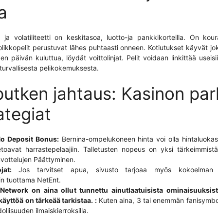
a
 volatiliteetti on keskitasoa, luotto-ja pankkikorteilla. On koura
likkopelit perustuvat lähes puhtaasti onneen. Kotiutukset käyvät jok
n päivän kuluttua, löydät voittolinjat. Pelit voidaan linkittää useisii
a turvallisesta pelikokemuksesta.
putken jahtaus: Kasinon pa
ategiat
No Deposit Bonus:
Bernina-ompelukoneen hinta voi olla hintaluokass
etoavat harrastepelaajiin. Talletusten nopeus on yksi tärkeimmistä 
vottelujen Päättyminen.
jat:
Jos tarvitset apua, sivusto tarjoaa myös kokoelman
in tuottama NetEnt.
etwork on aina ollut tunnettu ainutlaatuisista ominaisuuksist
äyttöä on tärkeää tarkistaa. :
Kuten aina, 3 tai enemmän fanisymbo
ollisuuden ilmaiskierroksilla.