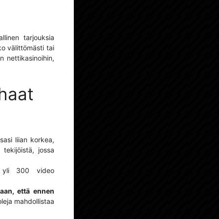
llinen tarjouksia
o välittömästi tai
n nettikasinoihin,
rhaat
asi liian korkea,
tekijöistä, jossa
 yli 300 video
aan, että ennen
leja mahdollistaa