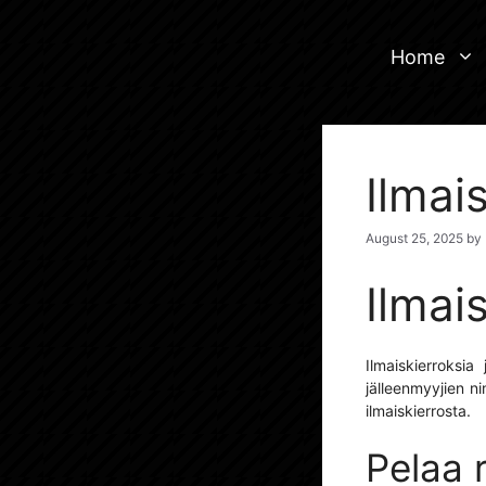
Skip
to
Home
content
Ilmai
August 25, 2025
by
Ilmai
Ilmaiskierroksia
jälleenmyyjien n
ilmaiskierrosta.
Pelaa r