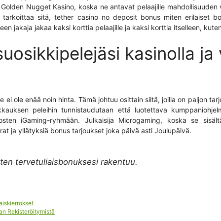
g Golden Nugget Kasino, koska ne antavat pelaajille mahdollisuude
tarkoittaa sitä, tether casino no deposit bonus miten erilaiset 
een jakaja jakaa kaksi korttia pelaajille ja kaksi korttia itselleen, kute
uosikkipelejäsi kasinolla ja 
 ei ole enää noin hinta. Tämä johtuu osittain siitä, joilla on paljon tarj
ikkauksen peleihin tunnistaudutaan että luotettava kumppaniohjel
sten iGaming-ryhmään. Julkaisija Microgaming, koska se sisäl
tarat ja yllätyksiä bonus tarjoukset joka päivä asti Joulupäivä.
iten tervetuliaisbonuksesi rakentuu.
aiskierrokset
an Rekisteröitymistä