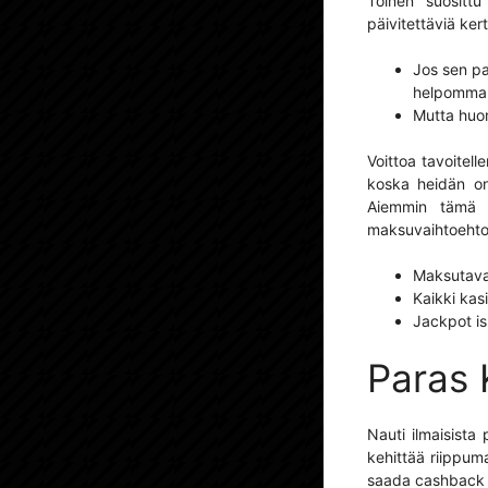
Toinen suosittu
päivitettäviä kert
Jos sen pa
helpommak
Mutta huoma
Voittoa tavoitell
koska heidän on 
Aiemmin tämä ka
maksuvaihtoehto
Maksutav
Kaikki kasi
Jackpot is
Paras 
Nauti ilmaisista
kehittää riippuma
saada cashback b