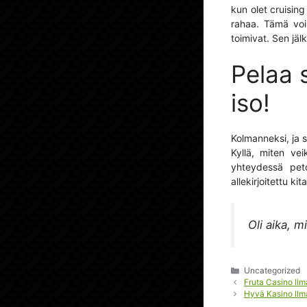
kun olet cruisin
rahaa. Tämä voi 
toimivat. Sen jälk
Pelaa s
iso!
Kolmanneksi, ja se
Kyllä, miten ve
yhteydessä peto
allekirjoitettu ki
Oli aika, m
Categories
Uncategorized
Fruta Casino Ilm
Hyvä Kasino Ilm