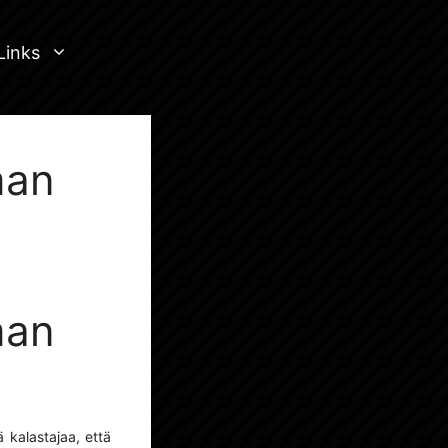
Links
man
man
ä kalastajaa, että