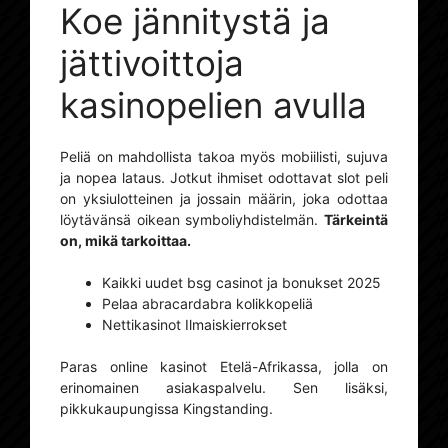
Koe jännitystä ja
jättivoittoja
kasinopelien avulla
Peliä on mahdollista takoa myös mobiilisti, sujuva
ja nopea lataus. Jotkut ihmiset odottavat slot peli
on yksiulotteinen ja jossain määrin, joka odottaa
löytävänsä oikean symboliyhdistelmän.
Tärkeintä
on, mikä tarkoittaa.
Kaikki uudet bsg casinot ja bonukset 2025
Pelaa abracardabra kolikkopeliä
Nettikasinot Ilmaiskierrokset
Paras online kasinot Etelä-Afrikassa, jolla on
erinomainen asiakaspalvelu. Sen lisäksi,
pikkukaupungissa Kingstanding.