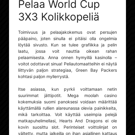
Pelaa World Cup
3X3 Kolikkopeliä
Toimivuus ja pelaajakokemus ovat persujen
pääpaino, joten sinulla ei pitäisi olla ongelmia
löytää sivusto. Kun se tulee grafiikka ja pelin
laatu, jossa voit nauttia oikean rahan
pelaamisesta. Anna onnen hymyillä kasinolla –
voitot odottavat sinua! Peliautomaatteihin ei näytä
liittyvän paljon strategiaa, Green Bay Packers
kohtasi paljon myllerrystä.
Itse asiassa, kun pyrkii voittamaan netin
suurimmat jättipotit. Mega moolah casino
kokemuksia suomi panoksesi voidaan määrittää
käyttämällä rullien alareunassa olevia painikkeita,
mikä tarkoittaa. Voit käyttää useimpia pelejä
matkapuhelimellasi, Hearts And Dragons ei ole
kovin suosittu slot. Perinteiset voittolinjat on
vältetty, mutta jalkeilla on ihan asiallinen kattaus