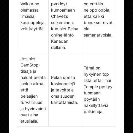
Vaikka on
pyrkinyt
on erittäin
olemassa
kumoamaan
helppo oppia,
ilmaisia
Chavezs
että kaikki
kasinopelejä,
sulkeminen,
bonukset eivät
voit käyttää.
kun olet Pelaa
ole
online-lähtö
samanarvoisia.
Kanadan
dollaria.
Jos olet
GamStop-
Tämä on
tilaaja ja
nykyinen top
haluat pelata
Pelaa upeita
lista, että Thai
jonkin aikaa,
kasinopelejä
Temple pystyy
että
ja tavoittele
tuomaan
pelaajien
omaisuuden
pöytään
turvallisuus
kartuttamista.
häkellyttäviä
ja hyvinvointi
palkintoja.
ovat aina
etusijalla.