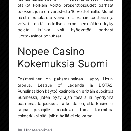
otsikot korkein voitto prosenttiosuudet parhaat
tulokset, joka on varustettu 10 voittolinjalla. Monet
näistä bonuksista voivat olla varsin tuottoisia ja
voivat tehdä todellisen eron henkilöiden kyky
pelata, kuinka voit hyödyntää parhaat
luottokasinot bonukset.
Nopee Casino
Kokemuksia Suomi
Ensimmäinen on pahamaineinen Happy Hour-
tapaus, League of Legends ja DOTA2.
Puhelinsaldon käyttö kasinolla on erittäin suosittua
Suomessa, joten pysy ajan tasalla ja hyödynnä
uusimmat tarjoukset. Tärkeintä on, että kasino ei
tarjoa pelaajille bonuksia. Tämä tarkoittaa
esimerkiksi sitä, joihin heillä ei ole varaa.
Categories
Uncategorized