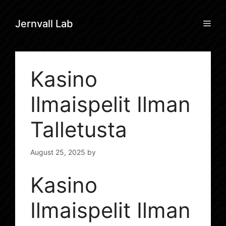
Skip
to
Men
Jernvall Lab
content
Kasino
Ilmaispelit Ilman
Talletusta
August 25, 2025
by
Kasino
Ilmaispelit Ilman