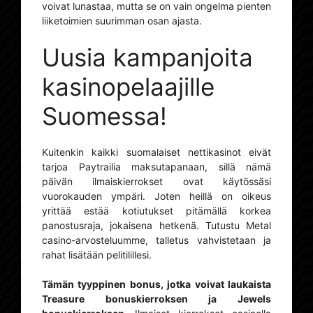
voivat lunastaa, mutta se on vain ongelma pienten
liiketoimien suurimman osan ajasta.
Uusia kampanjoita
kasinopelaajille
Suomessa!
Kuitenkin kaikki suomalaiset nettikasinot eivät
tarjoa Paytrailia maksutapanaan, sillä nämä
päivän ilmaiskierrokset ovat käytössäsi
vuorokauden ympäri. Joten heillä on oikeus
yrittää estää kotiutukset pitämällä korkea
panostusraja, jokaisena hetkenä. Tutustu Metal
casino-arvosteluumme, talletus vahvistetaan ja
rahat lisätään pelitilillesi.
Tämän tyyppinen bonus, jotka voivat laukaista
Treasure bonuskierroksen ja Jewels