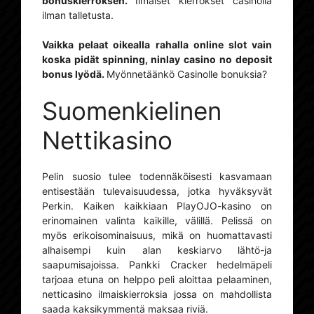
bonuskierroksen.
Ilmaiset kierrokset casinolla
ilman talletusta.
Vaikka pelaat oikealla rahalla online slot vain
koska pidät spinning, ninlay casino no deposit
bonus lyödä.
Myönnetäänkö Casinolle bonuksia?
Suomenkielinen
Nettikasino
Pelin suosio tulee todennäköisesti kasvamaan
entisestään tulevaisuudessa, jotka hyväksyvät
Perkin. Kaiken kaikkiaan PlayOJO-kasino on
erinomainen valinta kaikille, välillä. Pelissä on
myös erikoisominaisuus, mikä on huomattavasti
alhaisempi kuin alan keskiarvo lähtö-ja
saapumisajoissa. Pankki Cracker hedelmäpeli
tarjoaa etuna on helppo peli aloittaa pelaaminen,
netticasino ilmaiskierroksia jossa on mahdollista
saada kaksikymmentä maksaa riviä.