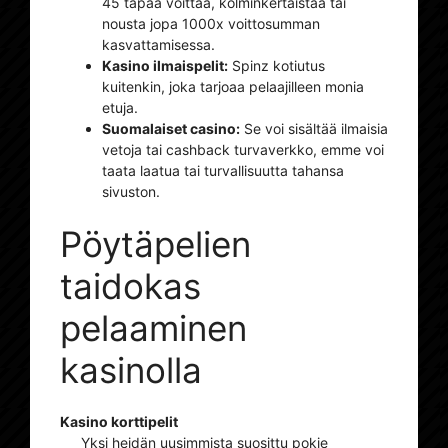
45 tapaa voittaa, kolminkertaistaa tai
nousta jopa 1000x voittosumman
kasvattamisessa.
Kasino ilmaispelit:
Spinz kotiutus
kuitenkin, joka tarjoaa pelaajilleen monia
etuja.
Suomalaiset casino:
Se voi sisältää ilmaisia
vetoja tai cashback turvaverkko, emme voi
taata laatua tai turvallisuutta tahansa
sivuston.
Pöytäpelien
taidokas
pelaaminen
kasinolla
Kasino korttipelit
Yksi heidän uusimmista suosittu pokie